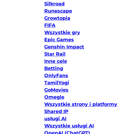
Silkroad
Runescape
Growtopia
FIFA
Wszystkie gry
Epic Games
Genshin Impact
Star Rail
Inne cele
Betting
OnlyFans
TamilYogi
GoMovies
Omegle
Wszystkie strony i platformy
Shared IP
usługi AI
Wszystkie usługi AI
OpenAI (ChatGPT)