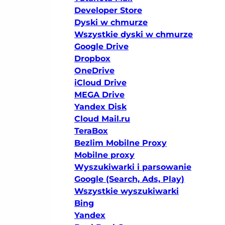
Developer Store
Dyski w chmurze
Wszystkie dyski w chmurze
Google Drive
Dropbox
OneDrive
iCloud Drive
MEGA Drive
Yandex Disk
Cloud Mail.ru
TeraBox
Bezlim Mobilne Proxy
Mobilne proxy
Wyszukiwarki i parsowanie
Google (Search, Ads, Play)
Wszystkie wyszukiwarki
Bing
Yandex