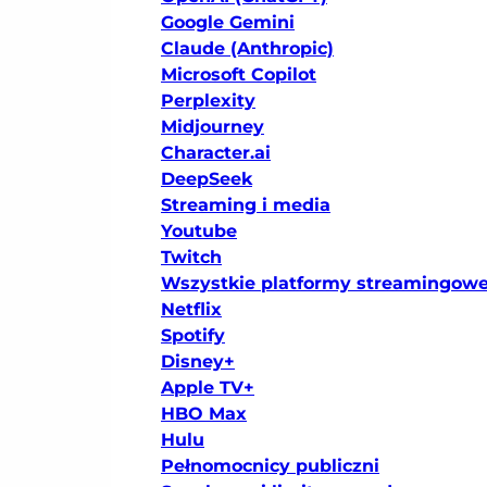
Google Gemini
Claude (Anthropic)
Microsoft Copilot
Perplexity
Midjourney
Character.ai
DeepSeek
Streaming i media
Youtube
Twitch
Wszystkie platformy streamingow
Netflix
Spotify
Disney+
Apple TV+
HBO Max
Hulu
Pełnomocnicy publiczni