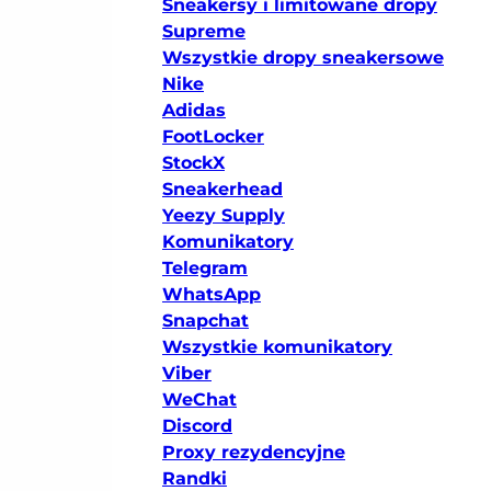
Sneakersy i limitowane dropy
Supreme
Wszystkie dropy sneakersowe
Nike
Adidas
FootLocker
StockX
Sneakerhead
Yeezy Supply
Komunikatory
Telegram
WhatsApp
Snapchat
Wszystkie komunikatory
Viber
WeChat
Discord
Proxy rezydencyjne
Randki