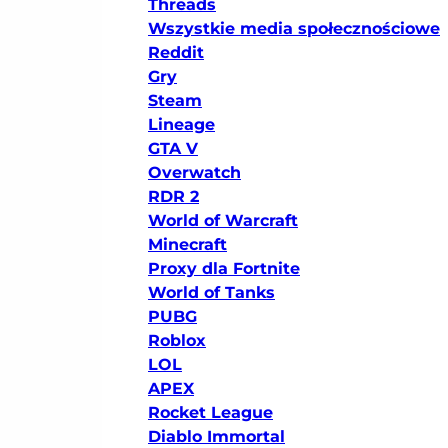
Threads
Wszystkie media społecznościowe
Reddit
Gry
Steam
Lineage
GTA V
Overwatch
RDR 2
World of Warcraft
Minecraft
Proxy dla Fortnite
World of Tanks
PUBG
Roblox
LOL
APEX
Rocket League
Diablo Immortal