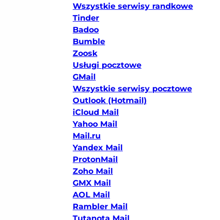
Wszystkie serwisy randkowe
Tinder
Badoo
Bumble
Zoosk
Usługi pocztowe
GMail
Wszystkie serwisy pocztowe
Outlook (Hotmail)
iCloud Mail
Yahoo Mail
Mail.ru
Yandex Mail
ProtonMail
Zoho Mail
GMX Mail
AOL Mail
Rambler Mail
Tutanota Mail