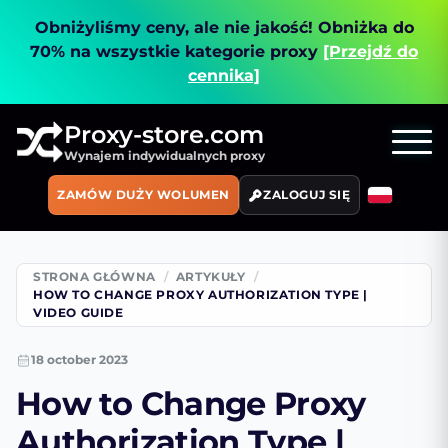
Obniżyliśmy ceny, ale nie jakość!
Obniżka do
70% na wszystkie kategorie proxy
[Przejdź do
cennika]
Proxy-store.com
Wynajem indywidualnych proxy
ZAMÓW DUŻY WOLUMEN
ZALOGUJ SIĘ
STRONA GŁÓWNA
ARTYKUŁY
HOW TO CHANGE PROXY AUTHORIZATION TYPE |
VIDEO GUIDE
18 october 2023
How to Change Proxy
Authorization Type |