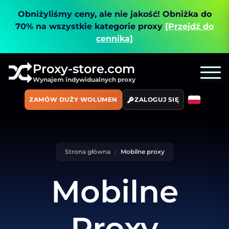
Obniżyliśmy ceny, ale nie jakość!
Obniżka do
70% na wszystkie kategorie proxy
[Przejdź do
cennika]
Proxy-store.com
Wynajem indywidualnych proxy
ZAMÓW DUŻY WOLUMEN
ZALOGUJ SIĘ
Strona główna
Mobilne proxy
Mobilne
Proxy