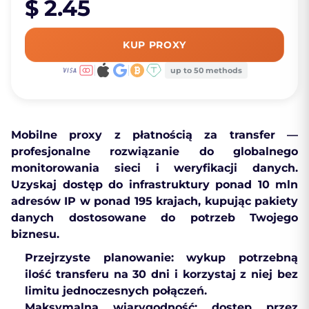
$ 2.45
KUP PROXY
up to 50 methods
Mobilne proxy z płatnością za transfer
—
profesjonalne rozwiązanie do globalnego
monitorowania sieci i weryfikacji danych.
Uzyskaj dostęp do infrastruktury ponad 10 mln
adresów IP w
ponad 195 krajach
, kupując pakiety
danych dostosowane do potrzeb Twojego
biznesu.
Przejrzyste planowanie:
wykup potrzebną
ilość transferu na 30 dni i korzystaj z niej bez
limitu jednoczesnych połączeń.
Maksymalna wiarygodność:
dostęp przez