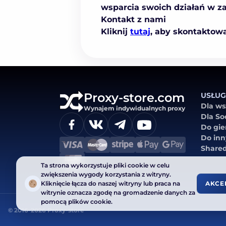
wsparcia swoich działań w z
Kontakt z nami
Kliknij
tutaj
, aby skontaktowa
Proxy-store.com
USŁUG
Dla ws
Wynajem indywidualnych proxy
Dla Soc
Do gie
Do inn
Share
Ta strona wykorzystuje pliki cookie w celu
zwiększenia wygody korzystania z witryny.
Kliknięcie łącza do naszej witryny lub praca na
AKCE
witrynie oznacza zgodę na gromadzenie danych za
pomocą plików cookie.
© 2016-2026 Proxy-store