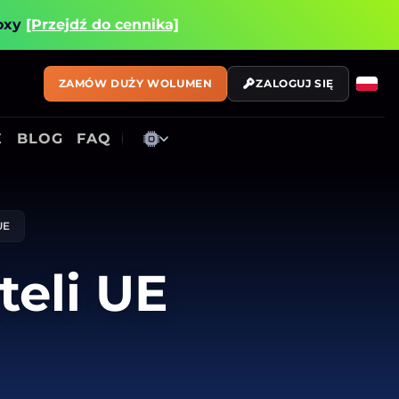
roxy
[Przejdź do cennika]
ZAMÓW DUŻY WOLUMEN
ZALOGUJ SIĘ
E
BLOG
FAQ
UE
teli UE