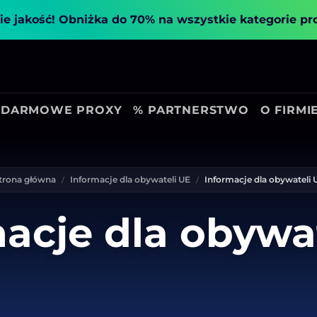
ie jakość!
Obniżka do 70% na wszystkie kategorie p
DARMOWE PROXY
% PARTNERSTWO
O FIRMI
trona główna
Informacje dla obywateli UE
Informacje dla obywateli 
acje dla obywa