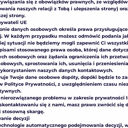
 wywiązania się z obowiązków prawnych, ze względó
owania naszych relacji z Tobą i ulepszenia strony) o
zej strony.
bywateli UE
ronie danych osobowych określa prawa przysługujące
ej. W każdym przypadku możesz odmówić podania jak
ej sytuacji nie będziemy mogli zapewnić Ci wszystkic
zepisami stosowanego prawa osoba, której dane dotyc
ych osobowych oraz żądania ograniczenia ich przetwa
bowych, sprostowania ich, usunięcia i przeniesieni
 wykorzystaniem naszych danych kontaktowych.
wuje Twoje dane osobowe dopóty, dopóki będzie to za
 w Polityce Prywatności, z uwzględnieniem czasu nie
tywnych.
nierozwiązanego problemu w zakresie prywatności l
o skontaktowaniu się z nami, masz prawo zwrócić się
ć stosowną skargę.
nie decyzji
technologie automatycznego podejmowania decyzji, w