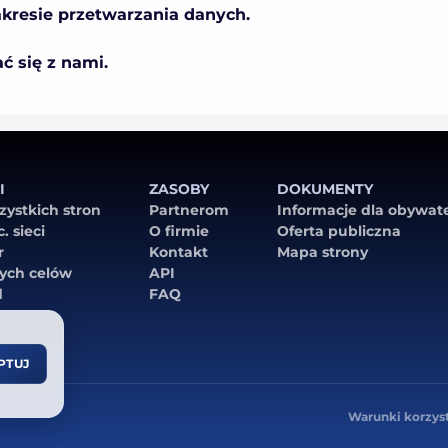
akresie przetwarzania danych.
ć się z nami.
I
ZASOBY
DOKUMENTY
zystkich stron
Partnerom
Informacje dla obywate
. sieci
O firmie
Oferta publiczna
r
Kontakt
Mapa strony
ych celów
API
d
FAQ
PTUJ
Warunki korzys