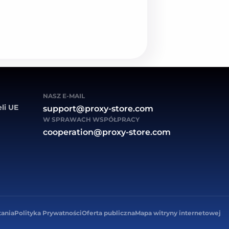
NASZ E-MAIL
li UE
support@proxy-store.com
W SPRAWACH WSPÓŁPRACY
cooperation@proxy-store.com
tania
Polityka Prywatności
Oferta publiczna
Mapa witryny internetowej