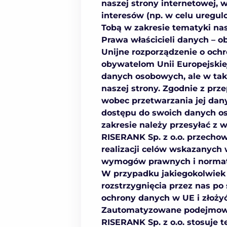
naszej strony internetowej,
interesów (np. w celu uregul
Tobą w zakresie tematyki nas
Prawa właścicieli danych – o
Unijne rozporządzenie o och
obywatelom Unii Europejski
danych osobowych, ale w taki
naszej strony. Zgodnie z pr
wobec przetwarzania jej dan
dostępu do swoich danych oso
zakresie należy przesyłać z
RISERANK Sp. z o.o. przecho
realizacji celów wskazanych
wymogów prawnych i norma
W przypadku jakiegokolwiek 
rozstrzygnięcia przez nas p
ochrony danych w UE i złoży
Zautomatyzowane podejmowa
RISERANK Sp. z o.o. stosuje 