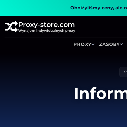
Obniżyliśmy ceny, ale n
Proxy-store.com
Wynajem indywidualnych proxy
PROXY
ZASOBY
S
Inform