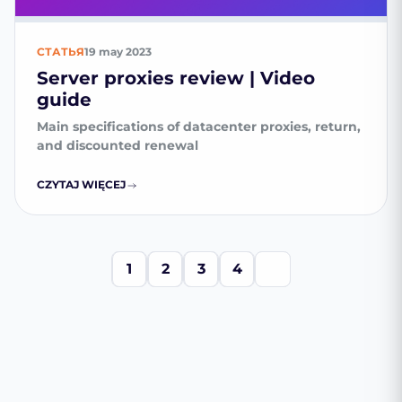
СТАТЬЯ
19 may 2023
Server proxies review | Video
guide
Main specifications of datacenter proxies, return,
and discounted renewal
CZYTAJ WIĘCEJ
1
2
3
4