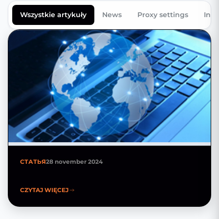
Wszystkie artykuły
News
Proxy settings
Inte
СТАТЬЯ
28 november 2024
CZYTAJ WIĘCEJ