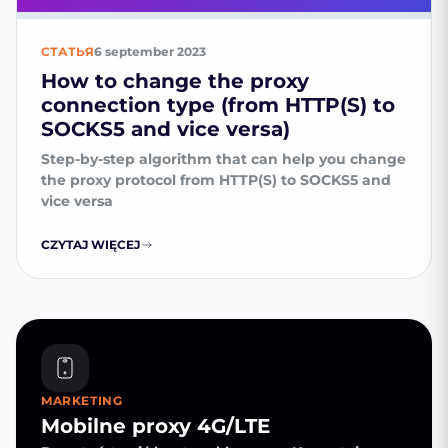
СТАТЬЯ
6 september 2023
How to change the proxy
connection type (from HTTP(S) to
SOCKS5 and vice versa)
Step-by-step algorithm that can help you change
the proxy protocol from HTTP(S) to SOCKS5 and
vice versa
CZYTAJ WIĘCEJ
MARKETING
Mobilne proxy 4G/LTE