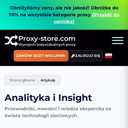
Obniżyliśmy ceny, ale nie jakość!
Obniżka do
70% na wszystkie kategorie proxy
[Przejdź do
cennika]
Proxy-store.com
Wynajem indywidualnych proxy
ZAMÓW DUŻY WOLUMEN
ZALOGUJ SIĘ
Strona główna
Artykuły
Analityka i Insight
Przewodniki, nowości i wiedza ekspercka ze
świata technologii sieciowych.