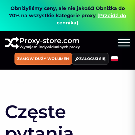
Obniżyliśmy ceny, ale nie jakość!
Obniżka do
70% na wszystkie kategorie proxy
[Przejdź do
cennika]
Proxy-store.com
Wynajem indywidualnych proxy
ZAMÓW DUŻY WOLUMEN
ZALOGUJ SIĘ
Strona główna
FAQ
Częste
pytania