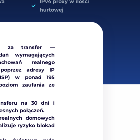
wa
IPv4 proxy w ilości
hurtowej
ą za transfer
—
adań wymagających
achowań realnego
poprzez adresy IP
 (ISP) w
ponad 195
poziom zaufania ze
nsferu na 30 dni i
zesnych połączeń.
 realnych domowych
alizuje ryzyko blokad