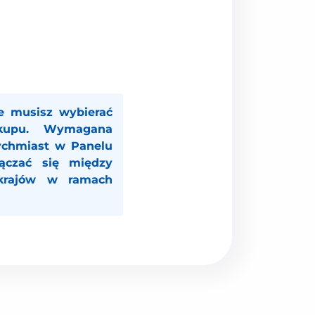
 musisz wybierać
akupu. Wymagana
tychmiast w
Panelu
ączać się między
krajów w ramach