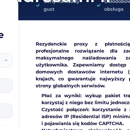
Ceny na każdy
Całodobo
gust
obsługa
e
Rezydenckie proxy z płatności
profesjonalne rozwiązanie dla z
maksymalnego naśladowania z
użytkownika. Zapewniamy dostęp 
domowych dostawców internetu
krajach
, co gwarantuje najwyższy 
strony globalnych serwisów.
Płać za wyniki:
wykup pakiet tra
korzystaj z niego bez limitu jednoc
Czystość połączeń:
korzystanie z
adresów IP (Residential ISP) minim
i pojawiania się kodów CAPTCHA.