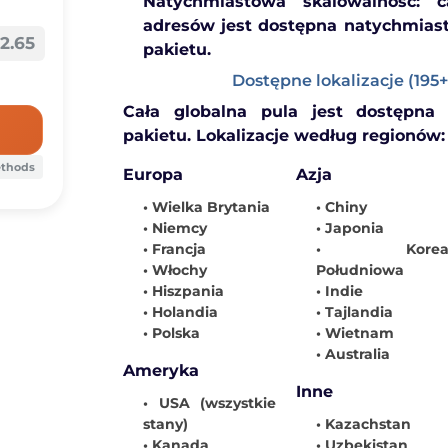
Natychmiastowa skalowalność:
ca
adresów jest dostępna natychmiast
2.65
pakietu.
Dostępne lokalizacje (195+
Cała globalna pula jest dostępn
pakietu. Lokalizacje według regionów:
ethods
Europa
Azja
• Wielka Brytania
• Chiny
• Niemcy
• Japonia
• Francja
• Kore
• Włochy
Południowa
• Hiszpania
• Indie
• Holandia
• Tajlandia
• Polska
• Wietnam
• Australia
Ameryka
Inne
• USA (wszystkie
stany)
• Kazachstan
• Kanada
• Uzbekistan