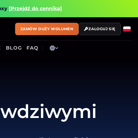
roxy
[Przejdź do cennika]
ZAMÓW DUŻY WOLUMEN
ZALOGUJ SIĘ
E
BLOG
FAQ
rawdziwymi