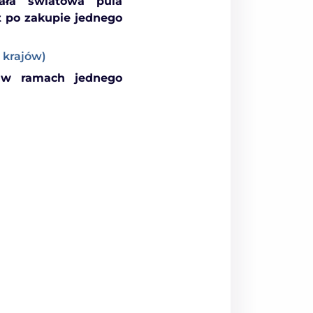
ła światowa pula
 po zakupie jednego
 krajów)
a w ramach jednego
a