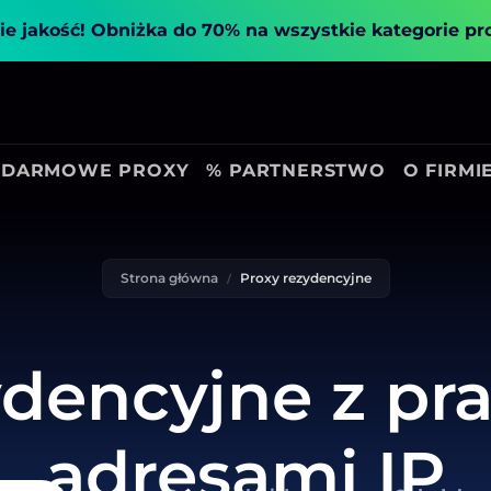
ie jakość!
Obniżka do 70% na wszystkie kategorie p
DARMOWE PROXY
% PARTNERSTWO
O FIRMI
Strona główna
Proxy rezydencyjne
ydencyjne z p
adresami IP