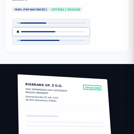
100% PRYWATNOŚCI
HTTP(S) / SOCKS5
RISERANK SP. Z O.O.
OPŁACONE
KRS: 0000902939 | NIP: 5213930257
REGON: 389100697
Domaniewska 37, lok. 2.43,
02-672 Warszawa, Polska