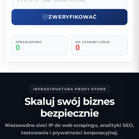
ZWERYFIKOWAĆ
SPRAWDZONO
NA CZARNEJ LIŚCIE
0
0
Dziennik audytu
Czysty
Na liście
Analiza w 52 bazach DNSBL
INFRASTRUKTURA PROXY-STORE
Skaluj swój biznes
bezpiecznie
Niezawodne sieci IP do web scrapingu, analityki SEO,
testowania i prywatności korporacyjnej.