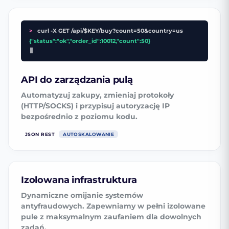
>
curl -X GET /api/$KEY/buy?count=50&country=us
{"status":"ok","order_id":10012,"count":50}
_
API do zarządzania pulą
Automatyzuj zakupy, zmieniaj protokoły
(HTTP/SOCKS) i przypisuj autoryzację IP
bezpośrednio z poziomu kodu.
JSON REST
AUTOSKALOWANIE
Izolowana infrastruktura
Dynamiczne omijanie systemów
antyfraudowych. Zapewniamy w pełni izolowane
pule z maksymalnym zaufaniem dla dowolnych
zadań.