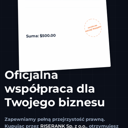
OFICJALNA
PIECZĘĆ RISERANK
Suma: $500.00
Oficjalna
współpraca dla
Twojego biznesu
Zapewniamy pełną przejrzystość prawną.
Kupując przez
RISERANK Sp. z o.o.
, otrzymujesz