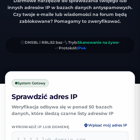
Darmowe narzędzie do
sprawdzania twojego lub
innych adresów IP w bazach danych antyspamowych
.
Czy twoje e-maile lub wiadomości na forum będą
zablokowane?
Pomagamy to zweryfikować.
DNSBL i RBL:
52 baz
Tryb:
Skanowanie na żywo
Protokół:
IPv4
System Gotowy
Sprawdzić adres IP
Weryfikacja odbywa się w ponad 50 bazach
danych, które śledzą czarne listy adresów IP
Wpisać mój adres IP
WPROWADŹ IP LUB DOMENĘ