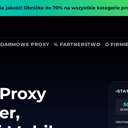
ie jakość!
Obniżka do 70% na wszystkie kategorie p
DARMOWE PROXY
% PARTNERSTWO
O FIRMI
Proxy
STA
5
er,
SER
PROTOK