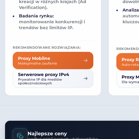
kreacji w różnych krajach (Ad
dowoln
Verification).
Analiz
Badania rynku:
automa
monitorowanie konkurencji i
kluczo
trendów bez limitów IP.
REKOMENDOWANE ROZWIĄZANIA:
REKOMEND
Proxy Mobilne
Proxy 
Maksymalne zaufanie
Auto-rota
Serwerowe proxy IPv4
Proxy M
Prywatne IP dla mediów
Dla wymag
społecznościowych
Najlepsze ceny
według opinii naszych użytkowników