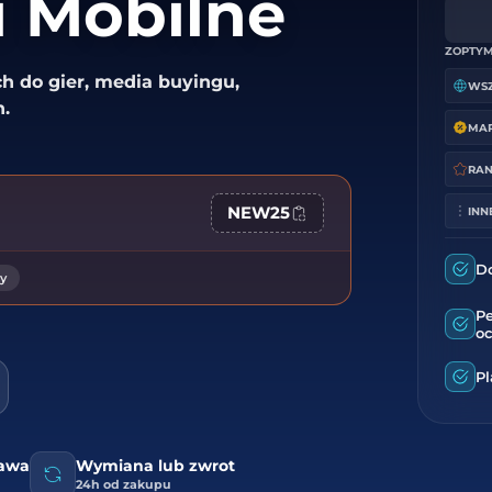
i Mobilne
ZOPTYM
h do gier, media buyingu,
.
RAN
NEW25
INN
D
y
P
o
Pl
tawa
Wymiana lub zwrot
24h od zakupu