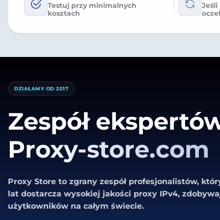
Testuj przy minimalnych
Jeśli
kosztach
ocze
DZIAŁAMY OD 2017
Zespół ekspertó
Proxy-store.com
Proxy Store to zgrany zespół profesjonalistów, któ
lat dostarcza wysokiej jakości proxy IPv4, zdobywa
użytkowników na całym świecie.