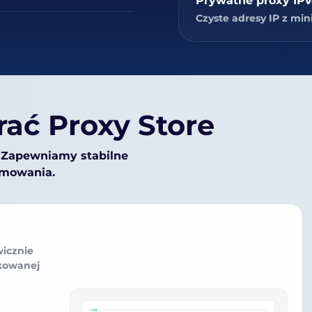
Prywatne proxy IP
Czyste adresy IP z mi
ać Proxy Store
. Zapewniamy stabilne
ramowania.
wicznie
kowanej