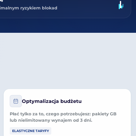
v4
nimalnym ryzykiem blokad
Optymalizacja budżetu
Płać tylko za to, czego potrzebujesz:
pakiety GB
lub
nielimitowany wynajem
od 3 dni.
ELASTYCZNE TARYFY