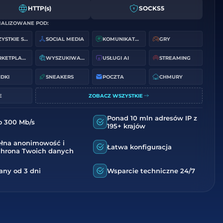
HTTP(s)
SOCKS5
ALIZOWANE POD:
WSZYSTKIE STRONY
SOCIAL MEDIA
KOMUNIKATORY
GRY
MARKETPLACES
WYSZUKIWARKI
USŁUGI AI
STREAMING
DKI
SNEAKERS
POCZTA
CHMURY
E
ZOBACZ WSZYSTKIE
Ponad 10 mln adresów IP z
o 300 Mb/s
195+ krajów
ełna anonimowość i
Łatwa konfiguracja
chrona Twoich danych
any od 3 dni
Wsparcie techniczne 24/7