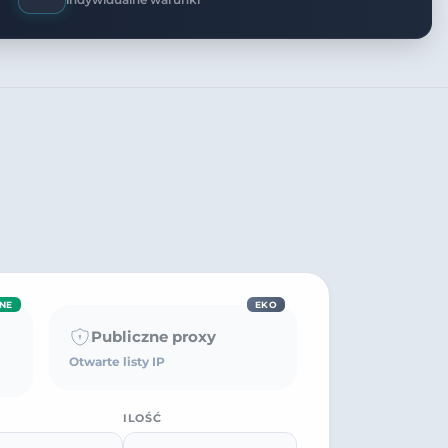
NE
EKO
Publiczne proxy
Otwarte listy IP
ILOŚĆ