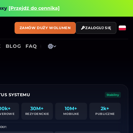
roxy
[Przejdź do cennika]
ZAMÓW DUŻY WOLUMEN
ZALOGUJ SIĘ
E
BLOG
FAQ
TUS SYSTEMU
Stabilny
00k+
30M+
10M+
2k+
WEROWE
REZYDENCKIE
MOBILNE
PUBLICZNE
OŁY: