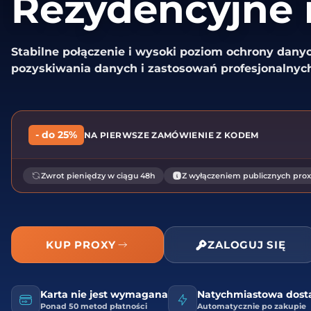
Rezydencyjne 
Stabilne połączenie i wysoki poziom ochrony danyc
pozyskiwania danych i zastosowań profesjonalnych
- do 25%
NA PIERWSZE ZAMÓWIENIE Z KODEM
Zwrot pieniędzy w ciągu 48h
Z wyłączeniem publicznych prox
KUP PROXY
ZALOGUJ SIĘ
Karta nie jest wymagana
Natychmiastowa dos
Ponad 50 metod płatności
Automatycznie po zakupie