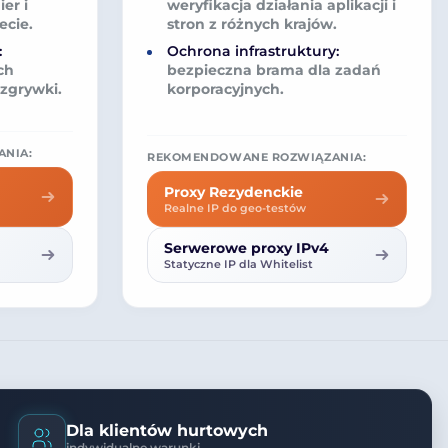
er i
weryfikacja działania aplikacji i
ecie.
stron z różnych krajów.
:
Ochrona infrastruktury:
ch
bezpieczna brama dla zadań
zgrywki.
korporacyjnych.
NIA:
REKOMENDOWANE ROZWIĄZANIA:
Proxy Rezydenckie
Realne IP do geo-testów
Serwerowe proxy IPv4
Statyczne IP dla Whitelist
Dla klientów hurtowych
indywidualne warunki