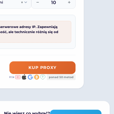
−
+
ni
▾
serwerowe adresy IP. Zapewniają
ość, ale technicznie różnią się od
KUP PROXY
ponad 50 metod
Nie wiesz co wybrać?