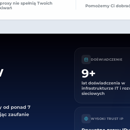
 proxy nie spełnią Twoich
Pomożemy Ci dobrać
kiwań
DOŚWIADCZENIE
w
9+
lat doświadczenia w
infrastrukturze IT i r
sieciowych
ry od ponad 7
jąc zaufanie
WYSOKI TRUST IP