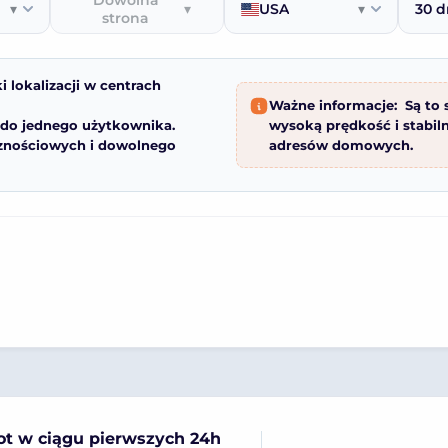
Dowolna
▾
▾
USA
▾
30 d
strona
 lokalizacji w centrach
Ważne informacje:
Są to 
 do jednego użytkownika.
wysoką prędkość i stabiln
cznościowych i dowolnego
adresów domowych.
t w ciągu pierwszych 24h