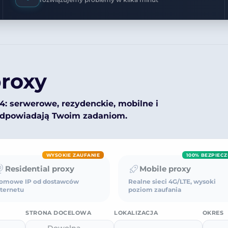
roxy
v4: serwerowe, rezydenckie, mobilne i
j odpowiadają Twoim zadaniom.
WYSOKIE ZAUFANIE
100% BEZPIECZ
Residential proxy
Mobile proxy
omowe IP od dostawców
Realne sieci 4G/LTE, wysoki
nternetu
poziom zaufania
STRONA DOCELOWA
LOKALIZACJA
OKRES