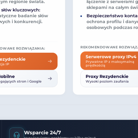
ym regionie świata.
łączenie z serwerami gi
sklepami na całym świ
a słów kluczowych:
tyczne badanie słów
Bezpieczeństwo konta
wych i konkurencji.
ochrona profilu i dany
osobowych podczas ro
REKOMENDOWANE ROZWIĄZA
OWANE ROZWIĄZANIA:
Serwerowe proxy IPv4
Rezydenckie
Prywatne IP z maksymalną
cja IP
prędkością
obilne
Proxy Rezydenckie
ających stron i Google
Wysoki poziom zaufania
Wsparcie 24/7
rozwiązujemy problemy w kilka minut