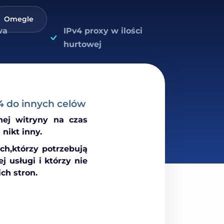
Omegle
wa
IPv4 proxy w ilości
hurtowej
4 do innych celów
nej witryny na czas
nikt inny.
ch,którzy potrzebują
j usługi i którzy nie
ch stron.