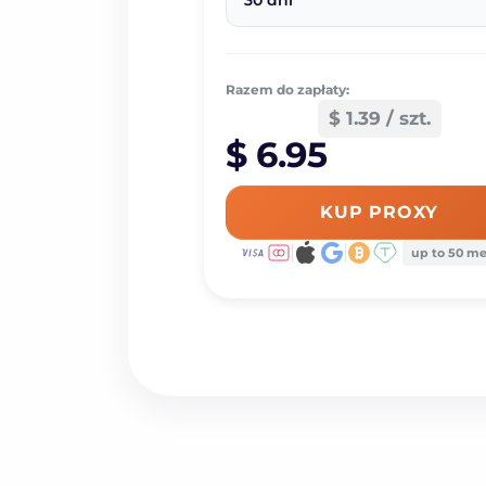
30 dni
Razem do zapłaty:
$ 1.39 / szt.
$ 6.95
KUP PROXY
up to 50 m