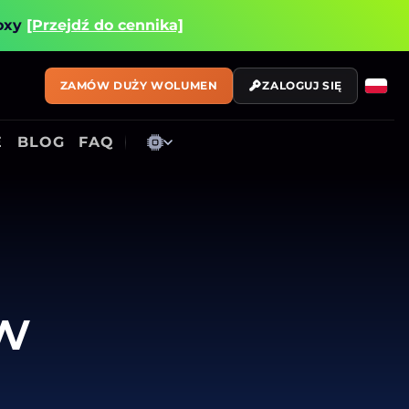
roxy
[Przejdź do cennika]
ZAMÓW DUŻY WOLUMEN
ZALOGUJ SIĘ
E
BLOG
FAQ
w