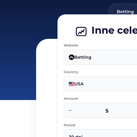
Betting
Inne cel
Website
Betting
Country
USA
Amount
−
Period