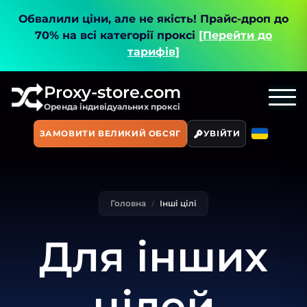
Обвалили ціни, але не якість!
Прайс-дроп до
70% на всі категорії проксі
[Перейти до
тарифів]
Proxy-store.com
Оренда індивідуальних проксі
ЗАМОВИТИ ВЕЛИКИЙ ОБСЯГ
УВІЙТИ
Головна
Інші цілі
Для інших
цілей