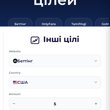
Беттінг
OnlyFans
TamilYogi
GoMo
Інші цілі
Website
Беттінг
Country
США
Amount
−
+