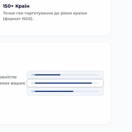
150+ Країн
Точне гео-таргетування до рівня країни
(формат ISO2).
овністю
-яких ваших