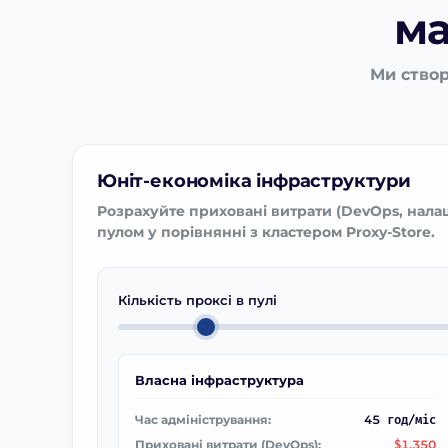
ма
Ми створ
Юніт-економіка інфраструктури
Розрахуйте приховані витрати (DevOps, нала
пулом у порівнянні з кластером Proxy-Store.
Кількість проксі в пулі
Власна інфраструктура
Час адміністрування:
45
год/міс
Приховані витрати (DevOps):
1,350
$