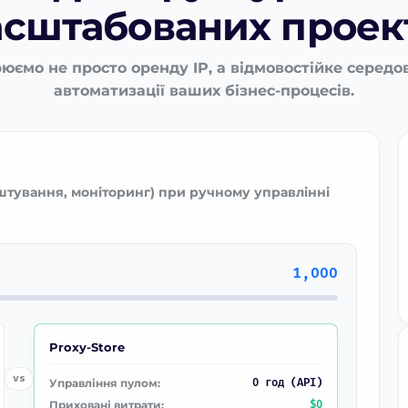
сштабованих проек
юємо не просто оренду IP, а відмовостійке серед
автоматизації ваших бізнес-процесів.
штування, моніторинг) при ручному управлінні
1,000
Proxy-Store
vs
Управління пулом:
0 год (API)
Приховані витрати:
$0