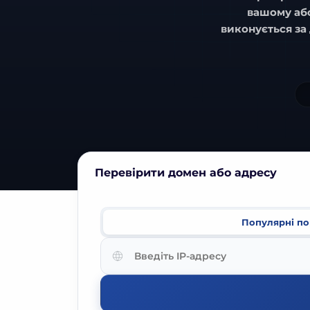
вашому або
виконується з
Перевірити домен або адресу
Популярні
по
Введіть
IP-
адресу