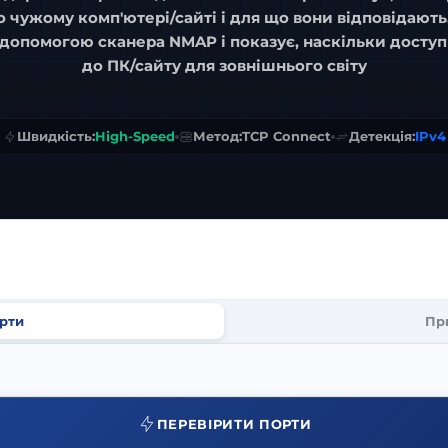
 чужому комп'ютері/сайті і для що вони відповідають
а допомогою
сканера NMAP
і показує, наскільки досту
до ПК/сайту для зовнішнього світу
Швидкість:
High-Speed
Метод:
TCP Connect
Детекція:
IPv4
рти
Пр
ПЕРЕВІРИТИ ПОРТИ