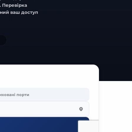
. Перевірка
пний ваш доступ
иховані
порти