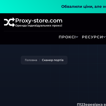
Обвалили ціни, але не
Proxy-store.com
Оренда індивідуальних проксі
ПРОКСІ
РЕСУРСИ
Головна
Сканер портів
П123еревірка 