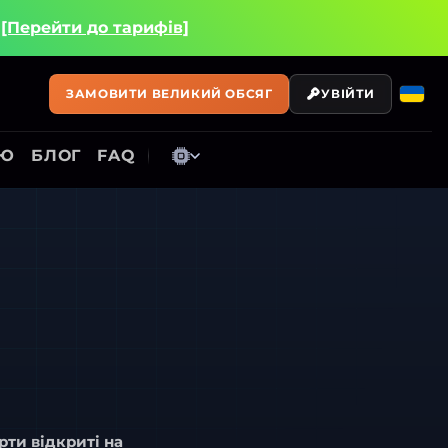
і
[Перейти до тарифів]
ЗАМОВИТИ ВЕЛИКИЙ ОБСЯГ
УВІЙТИ
ІЮ
БЛОГ
FAQ
рти відкриті на