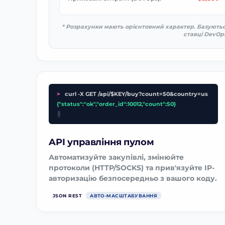
* Розрахунки мають орієнтовний характер. Базуютьс
ставці DevOps
>
curl -X GET /api/$KEY/buy?count=50&country=us
{"status":"ok","order_id":10012,"count":50}
_
API управління пулом
Автоматизуйте закупівлі, змінюйте
протоколи (HTTP/SOCKS) та прив'язуйте IP-
авторизацію безпосередньо з вашого коду.
JSON REST
АВТО-МАСШТАБУВАННЯ