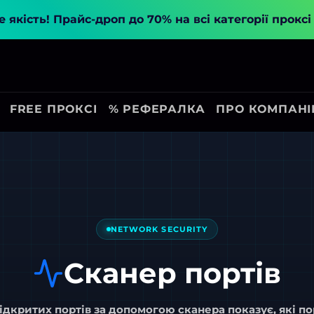
 якість!
Прайс-дроп до 70% на всі категорії прокс
FREE ПРОКСІ
% РЕФЕРАЛКА
ПРО КОМПАН
NETWORK SECURITY
Сканер портів
відкритих портів за допомогою сканера
показує, які по