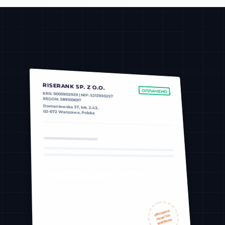
RISERANK SP. Z O.O.
ОПЛАЧЕНО
KRS: 0000902939 | NIP: 5213930257
REGON: 389100697
Domaniewska 37, lok. 2.43,
02-672 Warszawa, Polska
ОФІЦІЙНА
ПЕЧАТКА
RISERANK