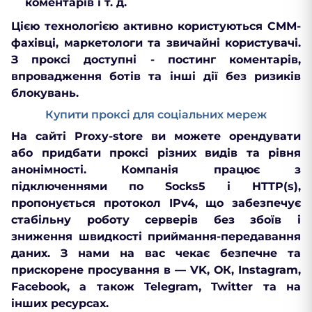
коментарів і т. д.
Цією технологією активно користуються СММ-
фахівці, маркетологи та звичайні користувачі.
З проксі доступні - постинг коментарів,
впровадження ботів та інші дії без ризиків
блокувань.
Купити проксі для соціальних мереж
На сайті Proxy-store ви можете орендувати
або придбати проксі різних видів та рівня
анонімності. Компанія працює з
підключеннями по Socks5 і HTTP(s),
пропонується протокол IPv4, що забезпечує
стабільну роботу серверів без збоїв і
зниження швидкості приймання-передавання
даних. З нами на вас чекає безпечне та
прискорене просування в — VK, ОК, Instagram,
Facebook, а також Telegram, Twitter та на
інших ресурсах.