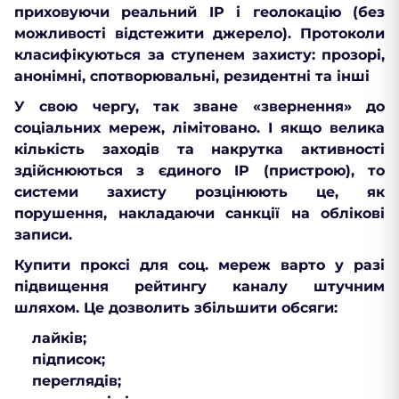
приховуючи реальний IP і геолокацію (без
можливості відстежити джерело). Протоколи
класифікуються за ступенем захисту: прозорі,
анонімні, спотворювальні, резидентні та інші
У свою чергу, так зване «звернення» до
соціальних мереж, лімітовано. І якщо велика
кількість заходів та накрутка активності
здійснюються з єдиного IP (пристрою), то
системи захисту розцінюють це, як
порушення, накладаючи санкції на облікові
записи.
Купити проксі для соц. мереж варто у разі
підвищення рейтингу каналу штучним
шляхом. Це дозволить збільшити обсяги:
лайків;
підписок;
переглядів;