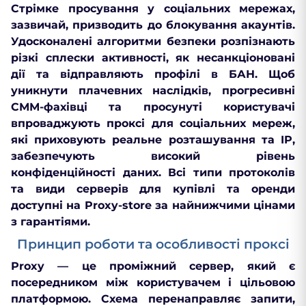
Стрімке просування у соціальних мережах,
зазвичай, призводить до блокування акаунтів.
Удосконалені алгоритми безпеки розпізнають
різкі сплески активності, як несанкціоновані
дії та відправляють профілі в БАН. Щоб
уникнути плачевних наслідків, прогресивні
СММ-фахівці та просунуті користувачі
впроваджують проксі для соціальних мереж,
які приховують реальне розташування та IP,
забезпечують високий рівень
конфіденційності даних. Всі типи протоколів
та види серверів для купівлі та оренди
доступні на Proxy-store за найнижчими цінами
з гарантіями.
Принцип роботи та особливості проксі
Рroxy — це проміжний сервер, який є
посередником між користувачем і цільовою
платформою. Схема перенаправляє запити,