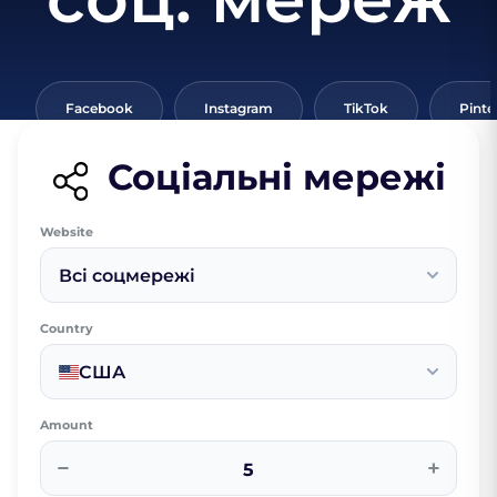
Facebook
Instagram
TikTok
Pinte
Соціальні мережі
Website
Всі соцмережі
Country
США
Amount
−
+