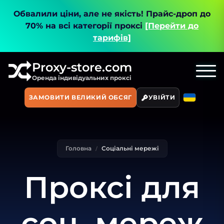
Обвалили ціни, але не якість!
Прайс-дроп до
70% на всі категорії проксі
[Перейти до
тарифів]
Proxy-store.com
Оренда індивідуальних проксі
ЗАМОВИТИ ВЕЛИКИЙ ОБСЯГ
УВІЙТИ
Головна
Соціальні мережі
Проксі для
соц. мереж