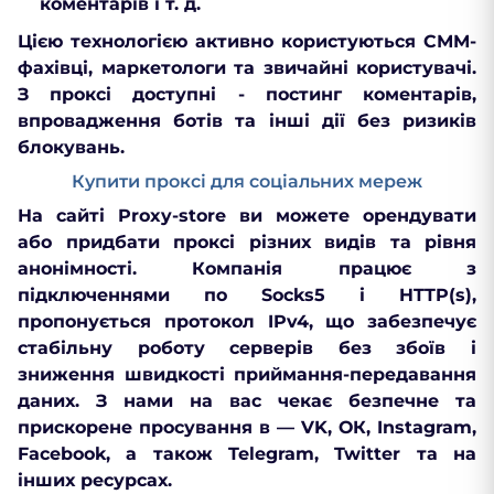
коментарів і т. д.
Цією технологією активно користуються СММ-
фахівці, маркетологи та звичайні користувачі.
З проксі доступні - постинг коментарів,
впровадження ботів та інші дії без ризиків
блокувань.
Купити проксі для соціальних мереж
На сайті Proxy-store ви можете орендувати
або придбати проксі різних видів та рівня
анонімності. Компанія працює з
підключеннями по Socks5 і HTTP(s),
пропонується протокол IPv4, що забезпечує
стабільну роботу серверів без збоїв і
зниження швидкості приймання-передавання
даних. З нами на вас чекає безпечне та
прискорене просування в — VK, ОК, Instagram,
Facebook, а також Telegram, Twitter та на
інших ресурсах.