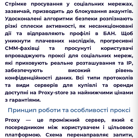
Стрімке просування у соціальних мережах,
зазвичай, призводить до блокування акаунтів.
Удосконалені алгоритми безпеки розпізнають
різкі сплески активності, як несанкціоновані
дії та відправляють профілі в БАН. Щоб
уникнути плачевних наслідків, прогресивні
СММ-фахівці та просунуті користувачі
впроваджують проксі для соціальних мереж,
які приховують реальне розташування та IP,
забезпечують високий рівень
конфіденційності даних. Всі типи протоколів
та види серверів для купівлі та оренди
доступні на Proxy-store за найнижчими цінами
з гарантіями.
Принцип роботи та особливості проксі
Рroxy — це проміжний сервер, який є
посередником між користувачем і цільовою
платформою. Схема перенаправляє запити,