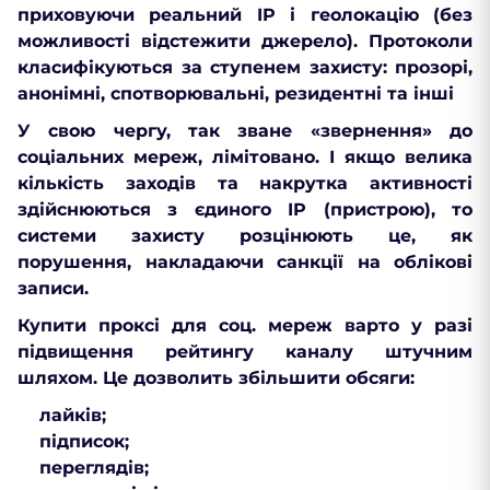
приховуючи реальний IP і геолокацію (без
можливості відстежити джерело). Протоколи
класифікуються за ступенем захисту: прозорі,
анонімні, спотворювальні, резидентні та інші
У свою чергу, так зване «звернення» до
соціальних мереж, лімітовано. І якщо велика
кількість заходів та накрутка активності
здійснюються з єдиного IP (пристрою), то
системи захисту розцінюють це, як
порушення, накладаючи санкції на облікові
записи.
Купити проксі для соц. мереж варто у разі
підвищення рейтингу каналу штучним
шляхом. Це дозволить збільшити обсяги:
лайків;
підписок;
переглядів;