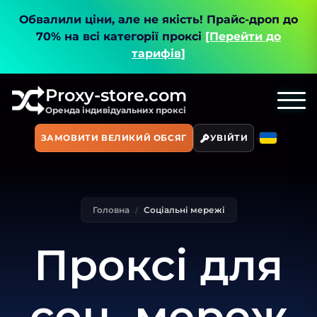
Обвалили ціни, але не якість!
Прайс-дроп до
70% на всі категорії проксі
[Перейти до
тарифів]
Proxy-store.com
Оренда індивідуальних проксі
ЗАМОВИТИ ВЕЛИКИЙ ОБСЯГ
УВІЙТИ
Головна
Соціальні мережі
Проксі для
соц. мереж