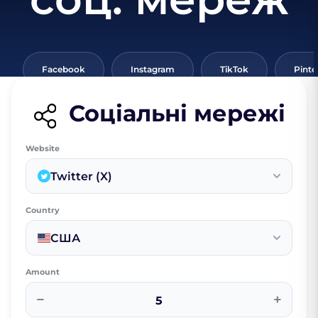
Facebook
Instagram
TikTok
Pinte
Соціальні мережі
Website
Twitter (X)
Country
США
Amount
−
+