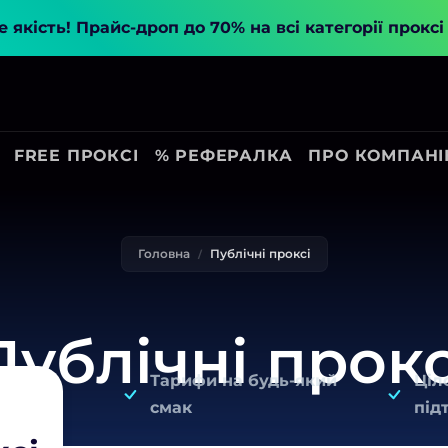
 якість!
Прайс-дроп до 70% на всі категорії прокс
FREE ПРОКСІ
% РЕФЕРАЛКА
ПРО КОМПАН
Головна
Публічні проксі
Публічні прокс
Тарифи на будь-який
Ціл
смак
під