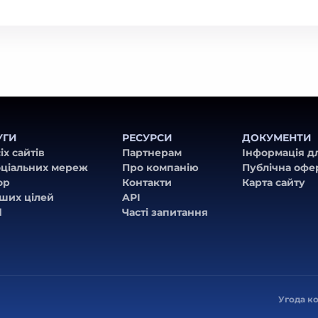
УГИ
РЕСУРСИ
ДОКУМЕНТИ
іх сайтів
Партнерам
Інформація д
оціальних мереж
Про компанію
Публічна офе
ор
Контакти
Карта сайту
нших цілей
API
d
Часті запитання
Угода к