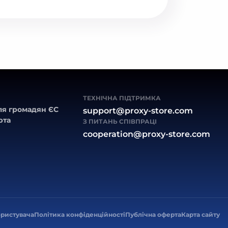
ТЕХНІЧНА ПІДТРИМКА
ля громадян ЄС
support@proxy-store.com
рта
З ПИТАНЬ СПІВПРАЦІ
cooperation@proxy-store.com
ористувача
Політика конфіденційності
Публічна оферта
Карта сайту