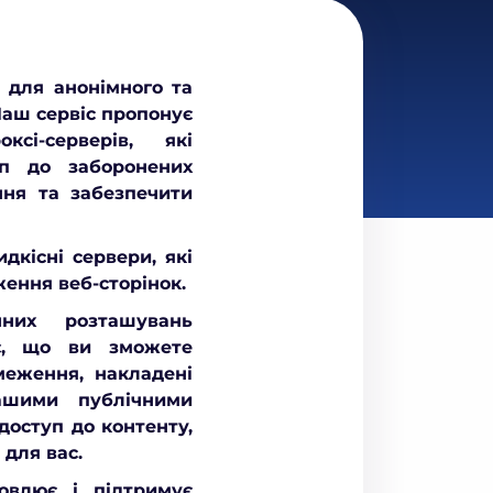
 для анонімного та
Наш сервіс пропонує
сі-серверів, які
п до заборонених
ння та забезпечити
дкісні сервери, які
ення веб-сторінок.
чних розташувань
ає, що ви зможете
меження, накладені
ашими публічними
доступ до контенту,
для вас.
овлює і підтримує