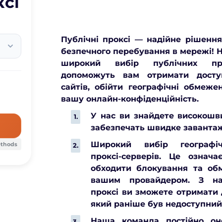
ксі
Публічні проксі — надійне рішення
безпечного перебування в мережі! 
широкий вибір публічних прок
допоможуть вам отримати досту
сайтів, обійти географічні обмеже
вашу онлайн-конфіденційність.
У нас ви знайдете високошви
забезпечать швидке завантаж
Широкий вибір географі
ethods
проксі-серверів. Це означ
обходити блокування та об
вашим провайдером. З н
проксі ви зможете отримати 
який раніше був недоступний 
Наша команда постійно он