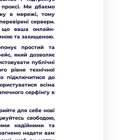
 проксі. Ми дбаємо
ку в мережі, тому
перевірені сервери.
 що ваша онлайн-
мною та захищеною.
опонує простий та
фейс, який дозволяє
стовувати публічні
го рівня технічної
ко підключитися до
ористуватися всіма
зпечного серфінгу в
крийте для себе нові
джуйтесь свободою,
ими надійними та
рагнемо надати вам