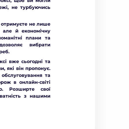
оксі, щоб ви могли
ежі, не турбуючись
и отримуєте не лише
, але й економічну
номанітні плани та
дозволяє вибрати
реб.
ксі вже сьогодні та
, які він пропонує.
 обслуговування та
рож в онлайн-світі
ю. Розширте свої
иватність з нашими