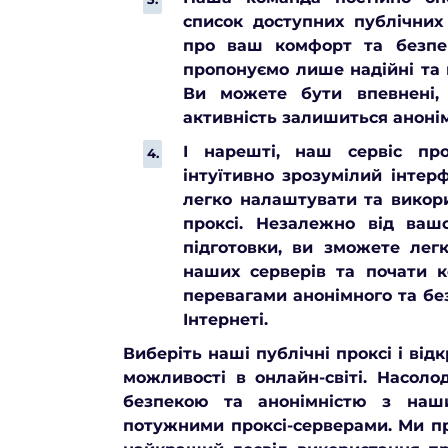
список доступних публічних
про ваш комфорт та безпе
пропонуємо лише надійні та 
Ви можете бути впевнені,
активність залишиться аноні
І нарешті, наш сервіс пр
інтуїтивно зрозумілий інтер
легко налаштувати та викори
проксі. Незалежно від вашо
підготовки, ви зможете лег
наших серверів та почати к
перевагами анонімного та бе
Інтернеті.
Виберіть наші публічні проксі і від
можливості в онлайн-світі. Насоло
безпекою та анонімністю з наш
потужними проксі-серверами. Ми п