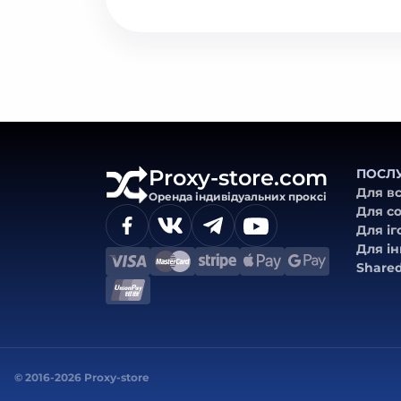
Proxy-store.com
ПОСЛ
Для вс
Оренда індивідуальних проксі
Для с
Для іг
Для і
Share
© 2016-2026 Proxy-store