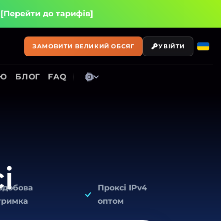
і
[Перейти до тарифів]
ЗАМОВИТИ ВЕЛИКИЙ ОБСЯГ
УВІЙТИ
ІЮ
БЛОГ
FAQ
і
одобова
Проксі IPv4
тримка
оптом