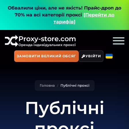
Обвалили ціни, але не якість!
Прайс-дроп до
70% на всі категорії проксі
[Перейти до
тарифів]
Proxy-store.com
Оренда індивідуальних проксі
ЗАМОВИТИ ВЕЛИКИЙ ОБСЯГ
УВІЙТИ
Головна
Публічні проксі
Публічні
проксі