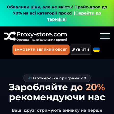
Обвалили ціни, але не якість!
Прайс-дроп до
70% на всі категорії проксі
[Перейти до
тарифів]
Proxy-store.com
Оренда індивідуальних проксі
ЗАМОВИТИ ВЕЛИКИЙ ОБСЯГ
УВІЙТИ
Партнерська програма 2.0
Заробляйте
до 20%
рекомендуючи нас
Ваші друзі отримують знижку на перше