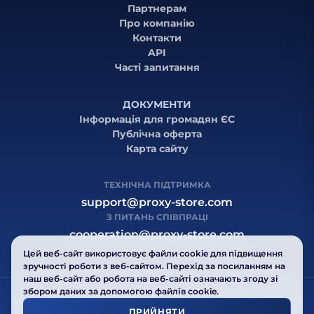
Партнерам
Про компанію
Контакти
API
Часті запитання
ДОКУМЕНТИ
Інформація для громадян ЄС
Публічна оферта
Карта сайту
ТЕХНІЧНА ПІДТРИМКА
support@proxy-store.com
З ПИТАНЬ СПІВПРАЦІ
cooperation@proxy-store.com
Цей веб-сайт використовує файли cookie для підвищення
зручності роботи з веб-сайтом. Перехід за посиланням на
наш веб-сайт або робота на веб-сайті означають згоду зі
збором даних за допомогою файлів cookie.
Угода користувача
Політика конфіденційності
Публічна оферта
ПРИЙНЯТИ
Карта сайту