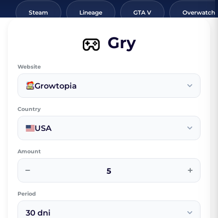
Steam
Lineage
GTA V
Overwatch
Gry
Website
Growtopia
Country
USA
Amount
−
+
Period
30 dni