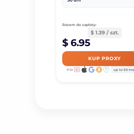
30 dni
Razem do zapłaty:
$ 1.39 / szt.
$ 6.95
KUP PROXY
up to 50 m