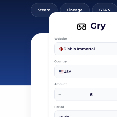
Steam
Lineage
GTA V
Gry
Website
Diablo Immortal
Country
USA
Amount
−
Period