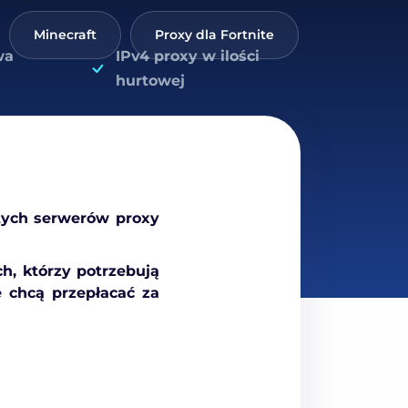
Minecraft
Proxy dla Fortnite
World of T
wa
IPv4 proxy w ilości
hurtowej
 tych serwerów proxy
h, którzy potrzebują
e chcą przepłacać za