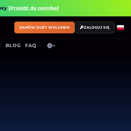
roxy
[Przejdź do cennika]
ZAMÓW DUŻY WOLUMEN
ZALOGUJ SIĘ
E
BLOG
FAQ