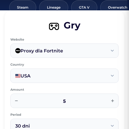
Steam
Lineage
GTA V
Overwatch
Gry
Website
Proxy dla Fortnite
Country
USA
Amount
−
+
Period
30 dni