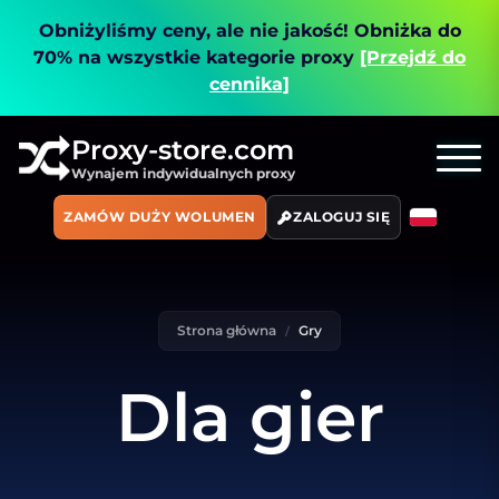
Obniżyliśmy ceny, ale nie jakość!
Obniżka do
70% na wszystkie kategorie proxy
[Przejdź do
cennika]
Proxy-store.com
Wynajem indywidualnych proxy
ZAMÓW DUŻY WOLUMEN
ZALOGUJ SIĘ
Strona główna
Gry
Dla gier