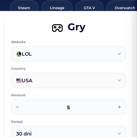
Steam
Lineage
GTA V
Overwatch
Gry
Website
LOL
Country
USA
Amount
−
+
Period
30 dni