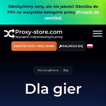
Obniżyliśmy ceny, ale nie jakość!
Obniżka do
70% na wszystkie kategorie proxy
[Przejdź do
cennika]
Proxy-store.com
Wynajem indywidualnych proxy
ZAMÓW DUŻY WOLUMEN
ZALOGUJ SIĘ
Strona główna
Gry
Dla gier