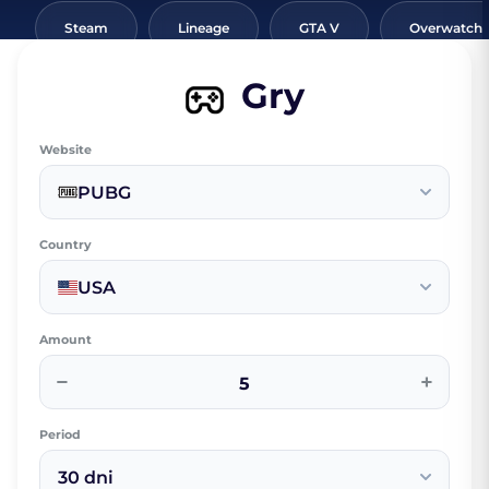
Steam
Lineage
GTA V
Overwatch
Gry
Website
PUBG
Country
USA
Amount
−
+
Period
30 dni