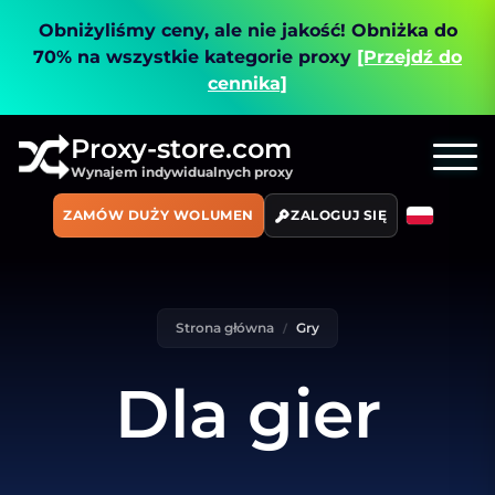
Obniżyliśmy ceny, ale nie jakość!
Obniżka do
70% na wszystkie kategorie proxy
[Przejdź do
cennika]
Proxy-store.com
Wynajem indywidualnych proxy
ZAMÓW DUŻY WOLUMEN
ZALOGUJ SIĘ
Strona główna
Gry
Dla gier