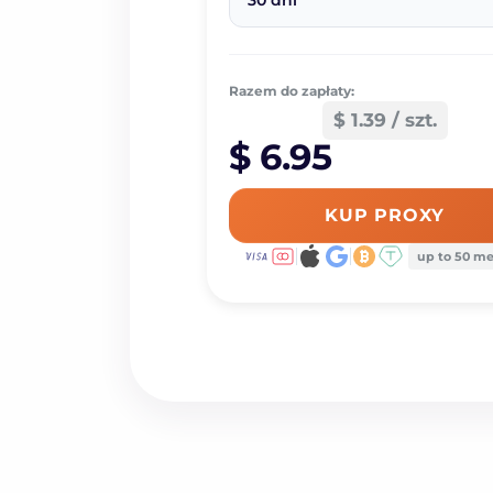
30 dni
Razem do zapłaty:
$ 1.39 / szt.
$ 6.95
KUP PROXY
up to 50 m