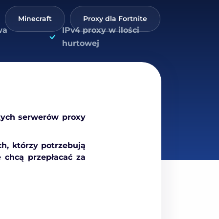
Minecraft
Proxy dla Fortnite
World of T
wa
IPv4 proxy w ilości
hurtowej
 tych serwerów proxy
h, którzy potrzebują
e chcą przepłacać za