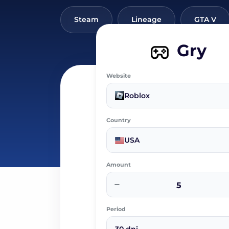
Steam
Lineage
GTA V
Gry
Website
Roblox
Country
USA
Amount
−
Period