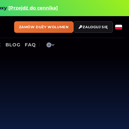
roxy
[Przejdź do cennika]
ZAMÓW DUŻY WOLUMEN
ZALOGUJ SIĘ
E
BLOG
FAQ