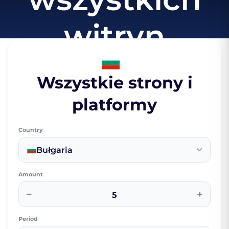
witryn
Wszystkie strony i
platformy
Country
Bułgaria
Amount
−
+
Period