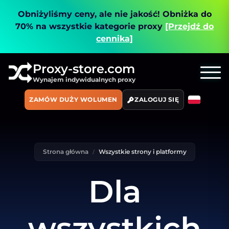
Obniżyliśmy ceny, ale nie jakość!
Obniżka do
70% na wszystkie kategorie proxy
[Przejdź do
cennika]
Proxy-store.com
Wynajem indywidualnych proxy
ZAMÓW DUŻY WOLUMEN
ZALOGUJ SIĘ
Strona główna
Wszystkie strony i platformy
Dla
wszystkich