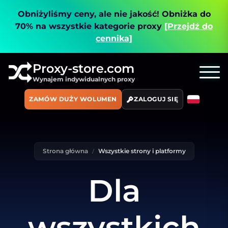
Obniżyliśmy ceny, ale nie jakość!
Obniżka do
70% na wszystkie kategorie proxy
[Przejdź do
cennika]
Proxy-store.com
Wynajem indywidualnych proxy
ZAMÓW DUŻY WOLUMEN
ZALOGUJ SIĘ
Strona główna
Wszystkie strony i platformy
Dla
wszystkich