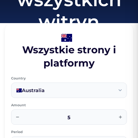
witryn
Wszystkie strony i
platformy
Country
Australia
Amount
−
+
Period