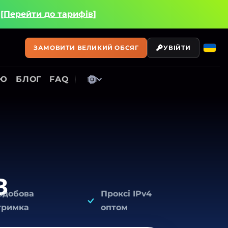
і
[Перейти до тарифів]
ЗАМОВИТИ ВЕЛИКИЙ ОБСЯГ
УВІЙТИ
ІЮ
БЛОГ
FAQ
в
одобова
Проксі IPv4
тримка
оптом