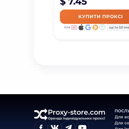
$ 7.45
КУПИТИ ПРОКСІ
up to 50 m
Proxy-store.com
ПОСЛ
Для вс
Оренда індивідуальних проксі
Для с