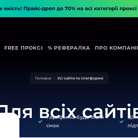
 якість!
Прайс-дроп до 70% на всі категорії прокс
FREE ПРОКСІ
% РЕФЕРАЛКА
ПРО КОМПАН
Головна
Усі сайти та платформи
Для всіх сайті
Тарифи на будь-який
Ціл
смак
під