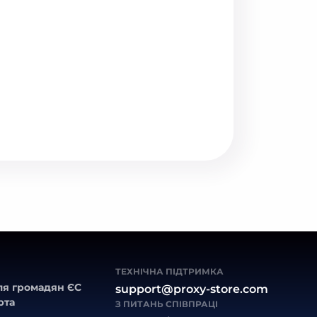
ТЕХНІЧНА ПІДТРИМКА
ля громадян ЄС
support@proxy-store.com
рта
З ПИТАНЬ СПІВПРАЦІ