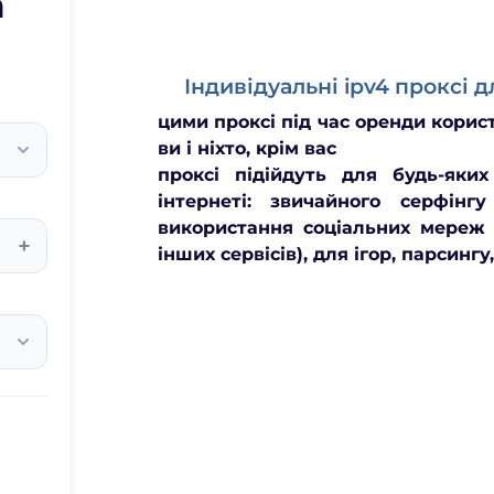
а
Індивідуальні ipv4 проксі д
цими проксі під час оренди корис
ви і ніхто, крім вас
проксі підійдуть для будь-яки
інтернеті: звичайного серфінг
використання соціальних мереж
+
інших сервісів), для ігор, парсингу