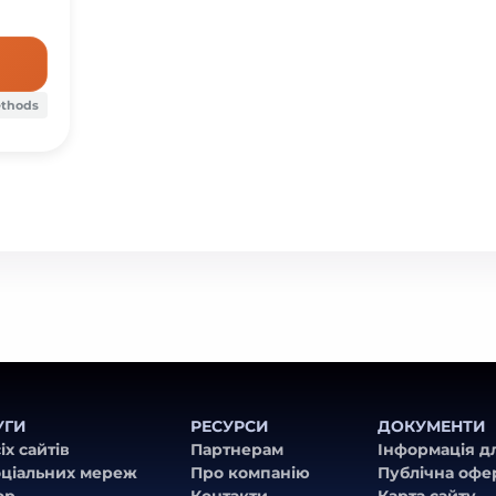
ethods
УГИ
РЕСУРСИ
ДОКУМЕНТИ
іх сайтів
Партнерам
Інформація д
оціальних мереж
Про компанію
Публічна офе