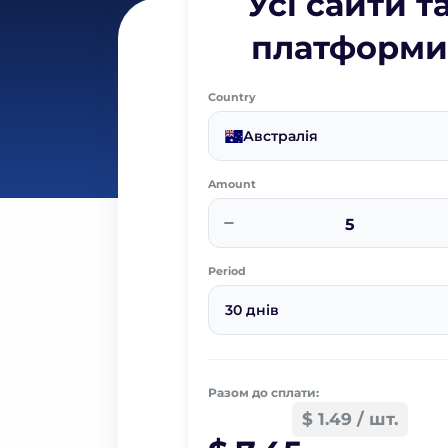
Усі сайти т
платформи
Country
Австралія
Amount
−
Period
30 днів
Разом до сплати:
$ 1.49 / шт.