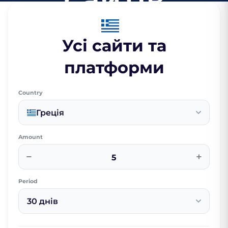
Усі сайти та
платформи
Country
Греція
Amount
−
+
Period
30 днів