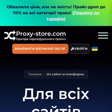
Обвалили ціни, але не якість!
Прайс-дроп до
70% на всі категорії проксі
[Перейти до
тарифів]
Proxy-store.com
Оренда індивідуальних проксі
ЗАМОВИТИ ВЕЛИКИЙ ОБСЯГ
УВІЙТИ
Головна
Усі сайти та платформи
Для всіх
сайтів