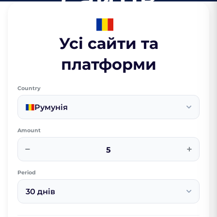
Усі сайти та
платформи
Country
Румунія
Amount
−
+
Period
30 днів