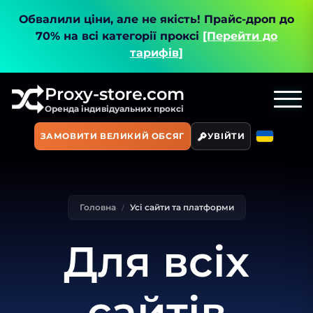
Обвалили ціни, але не якість!
Прайс-дроп до
70% на всі категорії проксі
[Перейти до
тарифів]
Proxy-store.com
Оренда індивідуальних проксі
ЗАМОВИТИ ВЕЛИКИЙ ОБСЯГ
УВІЙТИ
Головна
Усі сайти та платформи
Для всіх
сайтів