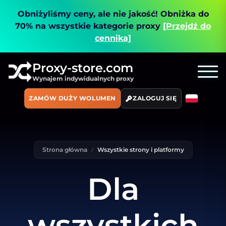
Obniżyliśmy ceny, ale nie jakość!
Obniżka do
70% na wszystkie kategorie proxy
[Przejdź do
cennika]
Proxy-store.com
Wynajem indywidualnych proxy
ZAMÓW DUŻY WOLUMEN
ZALOGUJ SIĘ
Strona główna
Wszystkie strony i platformy
Dla
wszystkich