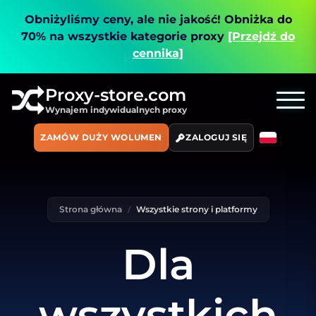
Obniżyliśmy ceny, ale nie jakość!
Obniżka do
70% na wszystkie kategorie proxy
[Przejdź do
cennika]
Proxy-store.com
Wynajem indywidualnych proxy
ZAMÓW DUŻY WOLUMEN
ZALOGUJ SIĘ
Strona główna
Wszystkie strony i platformy
Dla
wszystkich