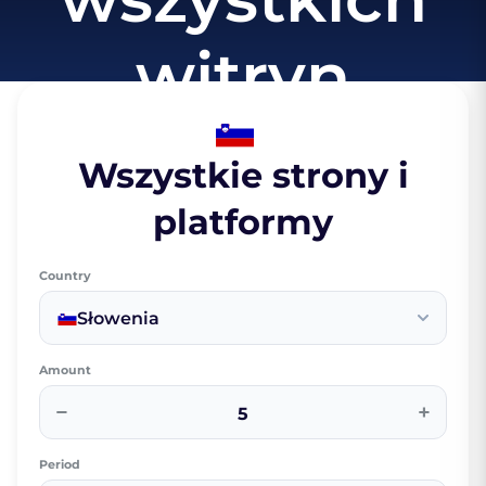
witryn
Wszystkie strony i
platformy
Country
Słowenia
Amount
−
+
Period