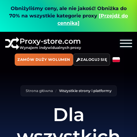
Obniżyliśmy ceny, ale nie jakość!
Obniżka do
70% na wszystkie kategorie proxy
[Przejdź do
cennika]
Proxy-store.com
Wynajem indywidualnych proxy
ZAMÓW DUŻY WOLUMEN
ZALOGUJ SIĘ
Strona główna
Wszystkie strony i platformy
Dla
wszystkich