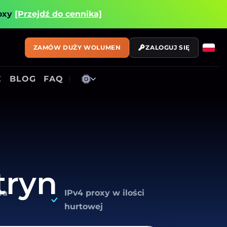
roxy
[Przejdź do cennika]
ZAMÓW DUŻY WOLUMEN
ZALOGUJ SIĘ
E
BLOG
FAQ
tryn
wa
IPv4 proxy w ilości
hurtowej