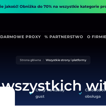
ie jakość!
Obniżka do 70% na wszystkie kategorie p
DARMOWE PROXY
% PARTNERSTWO
O FIRMI
Strona główna
Wszystkie strony i platformy
 wszystkich wi
Ceny na każdy
Całodobo
gust
obsługa