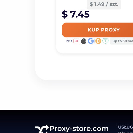
$ 1.49 / szt.
$ 7.45
KUP PROXY
up to 50 m
Proxy-store.com
USŁUG