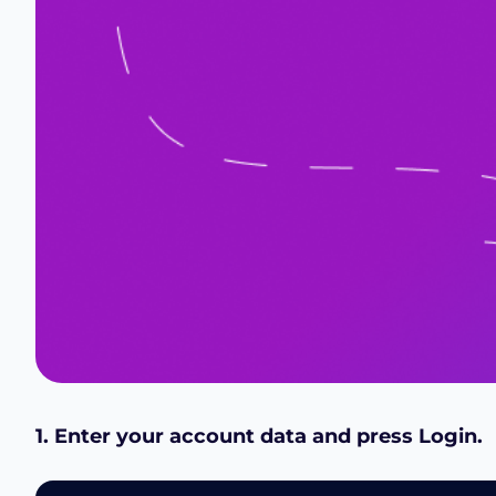
1. Enter your account data and press Login.