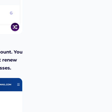
count. You
’t renew
esses
.