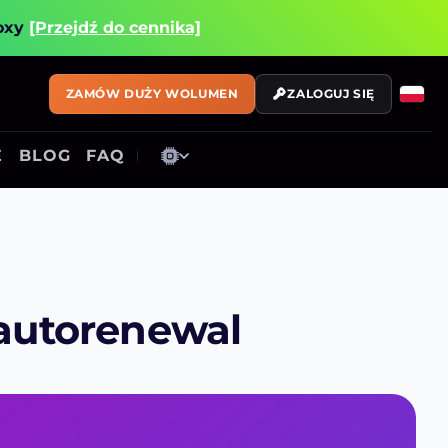
roxy
[Przejdź do cennika]
ZAMÓW DUŻY WOLUMEN
ZALOGUJ SIĘ
E
BLOG
FAQ
 autorenewal