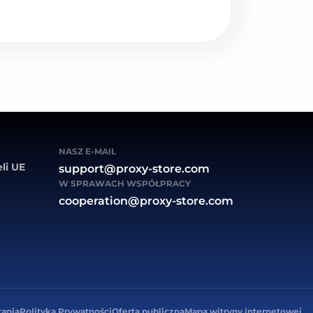
NASZ E-MAIL
li UE
support@proxy-store.com
W SPRAWACH WSPÓŁPRACY
cooperation@proxy-store.com
tania
Polityka Prywatności
Oferta publiczna
Mapa witryny internetowej