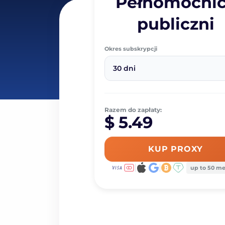
Pełnomocni
publiczni
Okres subskrypcji
30 dni
Razem do zapłaty:
$ 5.49
KUP PROXY
up to 50 m