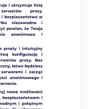
uje i utrzymuje listę
 serwerów proxy.
t i bezpieczeństwo w
tylko niezawodne i
yć pewien, że Twoja
anie anonimowa i
 prosty i intuicyjny
atwą konfigurację i
erwerów proxy. Bez
czny, łatwo będziesz
 serwerami i zacząć
zyści anonimowego i
ernecie.
ryj nowe możliwości
ą, bezpieczeństwem i
awodnym i potężnym