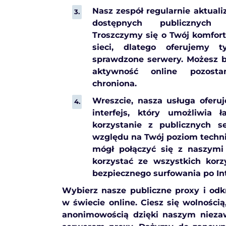
Nasz zespół regularnie aktualiz
dostępnych publicznych
Troszczymy się o Twój komfor
sieci, dlatego oferujemy 
sprawdzone serwery. Możesz b
aktywność online pozost
chroniona.
Wreszcie, nasza usługa oferuje
interfejs, który umożliwia ł
korzystanie z publicznych s
względu na Twój poziom techni
mógł połączyć się z naszymi
korzystać ze wszystkich kor
bezpiecznego surfowania po Int
Wybierz nasze publiczne proxy i odk
w świecie online. Ciesz się wolności
anonimowością dzięki naszym niez