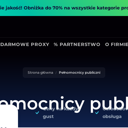
ie jakość!
Obniżka do 70% na wszystkie kategorie p
DARMOWE PROXY
% PARTNERSTWO
O FIRMI
Strona główna
Pełnomocnicy publiczni
omocnicy publ
Ceny na każdy
Całodobo
gust
obsługa