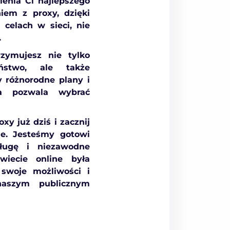
enia Ci najlepszego
iem z proxy, dzięki
celach w sieci, nie
.
rzymujesz nie tylko
ństwo, ale także
 różnorodne plany i
ra pozwala wybrać
y już dziś i zacznij
uje. Jesteśmy gotowi
sługę i niezawodne
iecie online była
 swoje możliwości i
naszym publicznym