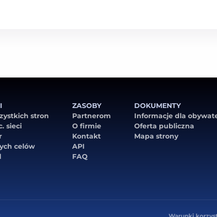
I
ZASOBY
DOKUMENTY
zystkich stron
Partnerom
Informacje dla obywate
. sieci
O firmie
Oferta publiczna
r
Kontakt
Mapa strony
ych celów
API
d
FAQ
Warunki korzys