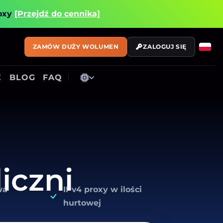
roxy
[Przejdź do cennika]
ZAMÓW DUŻY WOLUMEN
ZALOGUJ SIĘ
E
BLOG
FAQ
iczni
wa
IPv4 proxy w ilości
hurtowej