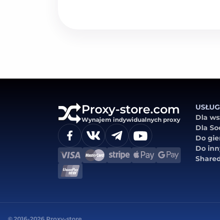
Proxy-store.com
USŁUG
Dla ws
Wynajem indywidualnych proxy
Dla Soc
Do gie
Do inn
Share
© 2016-2026 Proxy-store