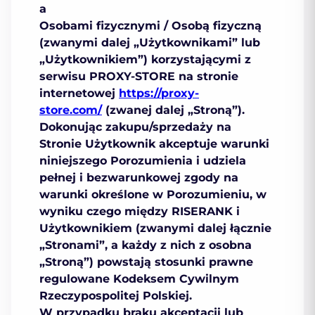
a
Osobami fizycznymi / Osobą fizyczną
(zwanymi dalej „
Użytkownikami
” lub
„
Użytkownikiem
”) korzystającymi z
serwisu PROXY-STORE na stronie
internetowej
https://proxy-
store.com/
(zwanej dalej
„Stroną”
).
Dokonując zakupu/sprzedaży na
Stronie Użytkownik akceptuje warunki
niniejszego Porozumienia i udziela
pełnej i bezwarunkowej zgody na
warunki określone w Porozumieniu, w
wyniku czego między RISERANK i
Użytkownikiem (zwanymi dalej łącznie
„Stronami”
, a każdy z nich z osobna
„Stroną”
) powstają stosunki prawne
regulowane Kodeksem Cywilnym
Rzeczypospolitej Polskiej.
W przypadku braku akceptacji lub