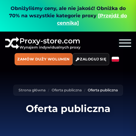
Obniżyliśmy ceny, ale nie jakość!
Obniżka do
70% na wszystkie kategorie proxy
[Przejdź do
cennika]
Proxy-store.com
Wynajem indywidualnych proxy
ZAMÓW DUŻY WOLUMEN
ZALOGUJ SIĘ
Strona główna
Oferta publiczna
Oferta publiczna
Oferta publiczna