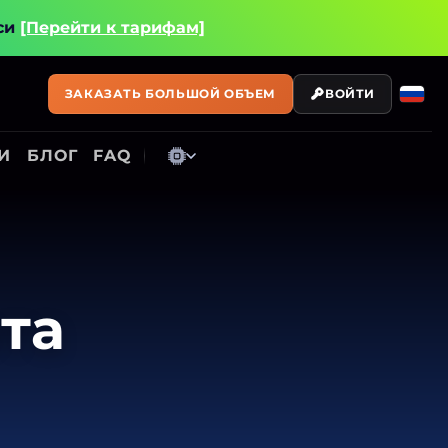
си
[Перейти к тарифам]
ЗАКАЗАТЬ БОЛЬШОЙ ОБЪЕМ
ВОЙТИ
И
БЛОГ
FAQ
та