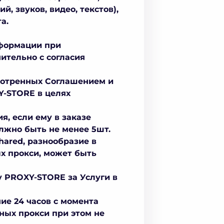
, звуков, видео, текстов),
а.
нформации при
ительно с согласия
смотренных Соглашением и
Y-STORE в целях
я, если ему в заказе
олжно быть не менее 5шт.
hared, разнообразие в
ых прокси, может быть
у PROXY-STORE за Услуги в
ние 24 часов с момента
нных прокси при этом не