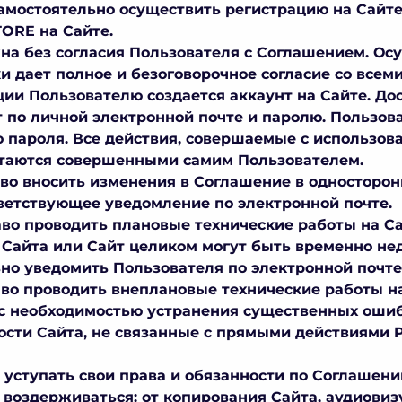
 самостоятельно осуществить регистрацию на Сайте
ORE на Сайте.
ожна без согласия Пользователя с Соглашением. О
и дает полное и безоговорочное согласие со всем
рации Пользователю создается аккаунт на Сайте. До
 по личной электронной почте и паролю. Пользова
 пароля. Все действия, совершаемые с использов
итаются совершенными самим Пользователем.
аво вносить изменения в Соглашение в односторон
ветствующее уведомление по электронной почте.
аво проводить плановые технические работы на Са
айта или Сайт целиком могут быть временно нед
о уведомить Пользователя по электронной почте
во проводить внеплановые технические работы на 
 с необходимостью устранения существенных ошиб
ости Сайта, не связанные с прямыми действиями 
е уступать свои права и обязанности по Соглашен
я воздерживаться: от копирования Сайта, аудиови