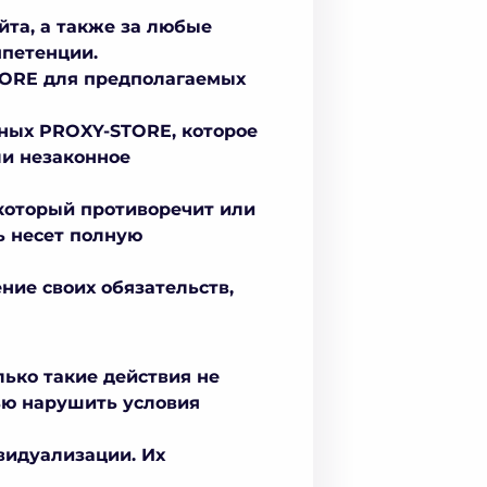
йта, а также за любые
мпетенции.
STORE для предполагаемых
нных PROXY-STORE, которое
ли незаконное
 который противоречит или
ь несет полную
ние своих обязательств,
лько такие действия не
ью нарушить условия
видуализации. Их