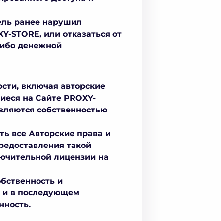
тель ранее нарушил
Y-STORE, или отказаться от
либо денежной
ости, включая авторские
щиеся на Сайте PROXY-
являются собственностью
ть все Авторские права и
предоставления такой
ючительной лицензии на
обственность и
E и в последующем
нность.