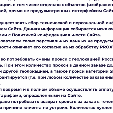
ции, в том числе отдельных объектов (изображений
ий, прямо не предусмотренных интерфейсом Сайт
осуществлять сбор технической и персональной и
ем Сайта. Данная информация собирается исключ
твии с Политикой конфиденциальности Сайта.
ьзователем своих персональных данных не преду
сти означает его согласие на их обработку PROX
аво потребовать смены прокси с геолокацией Росси
ь. При этом количество прокси в данном заказе д
 другой геолокацией, а также прокси категории S
рантируется (т.е. при любом количестве заказанн
.
ся вовремя и в полном объеме осуществлять оплат
 тарифами, определенными на Сайте.
право потребовать возврат средств за заказ в тече
то причине клиента не устроил. Количество купле