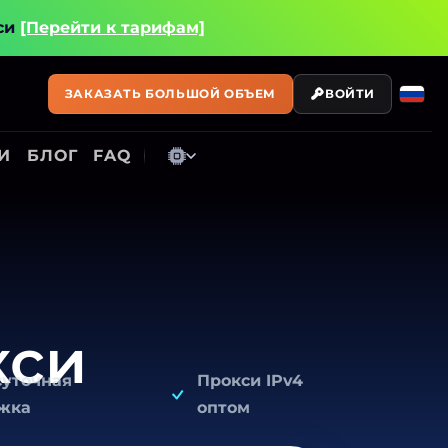
си
[Перейти к тарифам]
ЗАКАЗАТЬ БОЛЬШОЙ ОБЪЕМ
ВОЙТИ
И
БЛОГ
FAQ
кси
суточная
Прокси IPv4
жка
оптом