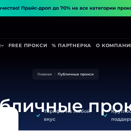
ачество!
Прайс-дроп до 70% на все категории прок
FREE ПРОКСИ
% ПАРТНЕРКА
О КОМПАНИ
Ы
Главная
Публичные прокси
бличные про
Тарифы на любой
Кругло
вкус
поддер