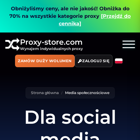
Obniżyliśmy ceny, ale nie jakość!
Obniżka do
70% na wszystkie kategorie proxy
[Przejdź do
cennika]
Proxy-store.com
Wynajem indywidualnych proxy
ZAMÓW DUŻY WOLUMEN
ZALOGUJ SIĘ
Strona główna
Media społecznościowe
Dla social
media