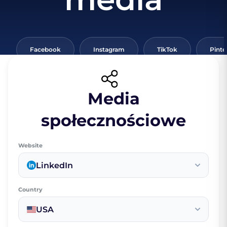
Facebook
Instagram
TikTok
Pinte
Media
społecznościowe
Website
LinkedIn
Country
USA