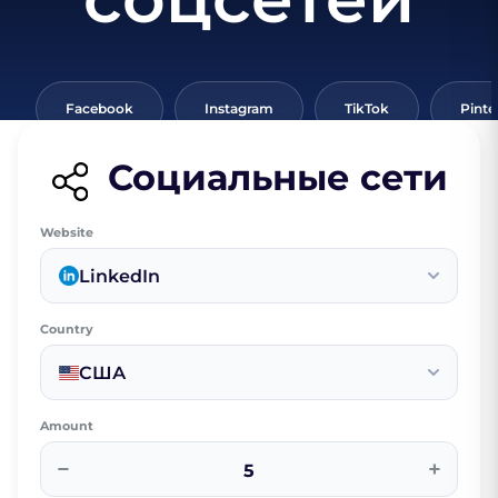
Facebook
Instagram
TikTok
Pinte
Социальные сети
Website
LinkedIn
Country
США
Amount
−
+