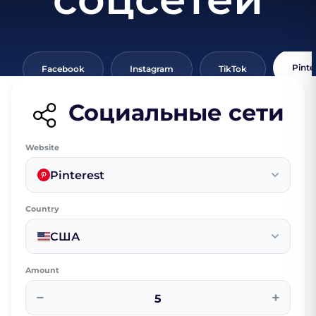
Pinte
Facebook
Instagram
TikTok
Социальные сети
Website
Pinterest
Country
США
Amount
−
+