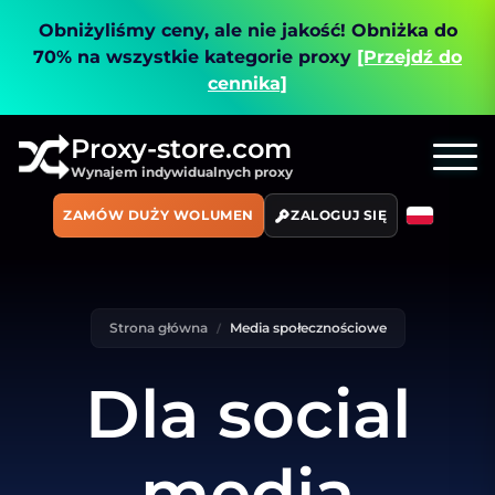
Obniżyliśmy ceny, ale nie jakość!
Obniżka do
70% na wszystkie kategorie proxy
[Przejdź do
cennika]
Proxy-store.com
Wynajem indywidualnych proxy
ZAMÓW DUŻY WOLUMEN
ZALOGUJ SIĘ
Strona główna
Media społecznościowe
Dla social
media