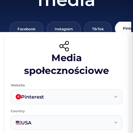
Pinte
Facebook
Instagram
TikTok
Media
społecznościowe
Website
Pinterest
Country
USA