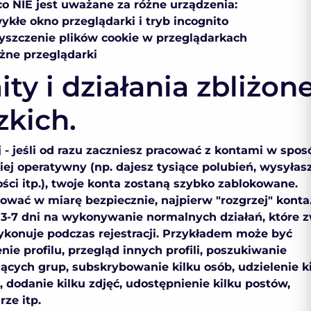
co NIE jest uważane za różne urządzenia:
ykłe okno przeglądarki i tryb incognito
zyszczenie plików cookie w przeglądarkach
óżne przeglądarki
ity i działania zbliżon
zkich.
 - jeśli od razu zaczniesz pracować z kontami w spos
iej operatywny (np. dajesz tysiące polubień, wysyłasz
ci itp.), twoje konta zostaną szybko zablokowane.
ować w miarę bezpiecznie, najpierw "rozgrzej" konta
3-7 dni na wykonywanie normalnych działań, które 
konuje podczas rejestracji. Przykładem może być
nie profilu, przegląd innych profili, poszukiwanie
jących grup, subskrybowanie kilku osób, udzielenie k
, dodanie kilku zdjęć, udostępnienie kilku postów,
ze itp.