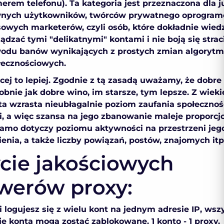
erem telefonu). Ta kategoria jest przeznaczona dla j
nych użytkowników, twórców prywatnego oprogram
owych marketerów, czyli osób, które dokładnie wiedz
ądzać tymi "delikatnymi" kontami i nie boją się straci
odu banów wynikających z prostych zmian algoryt
łecznościowych.
ej to lepiej. Zgodnie z tą zasadą uważamy, że dobre 
obnie jak dobre wino, im starsze, tym lepsze. Z wiek
ta wzrasta nieubłagalnie poziom zaufania społecznoś
i, a więc szansa na jego zbanowanie maleje proporcjo
samo dotyczy poziomu aktywności na przestrzeni jeg
ienia, a także liczby powiązań, postów, znajomych itp
cie jakościowych
werów proxy:
i logujesz się z wielu kont na jednym adresie IP, wsz
e konta mogą zostać zablokowane. 1 konto - 1 proxy.