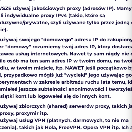
SZE używaj jakościowych proxy (adresów IP). Mamy
i indywidualne proxy IPv4 (takie, które są
kluzywne/prywatne, czyli używane tylko przez jedną 
ie).
 używaj swojego "domowego" adresu IP do zakupiony
ez "domowy" rozumiemy twój adres IP, który dostarc
tawca usług internetowych. Nawet ty sam nigdy nie 
, ile osób ma ten sam adres IP w twoim domu, na two
dlu, w twoim mieście, itp. NAWET jeśli początkowo by
j, przypadkowo mógłś już "wyciekł" jego używając g
perymentach w zakresie arbitrażu ruchu lata temu, k
umiałeś jeszcze subtelności anonimowości i tworzyłe
siątki kont lub logowałeś się do innych kont.
 używaj zbiorczych (shared) serwerów proxy, takich j
proxy, proxymir itp.
 używaj usług VPN (płatnych, darmowych, to nie ma
zenia), takich jak Hola, FreeVPN, Opera VPN itp. Ich 