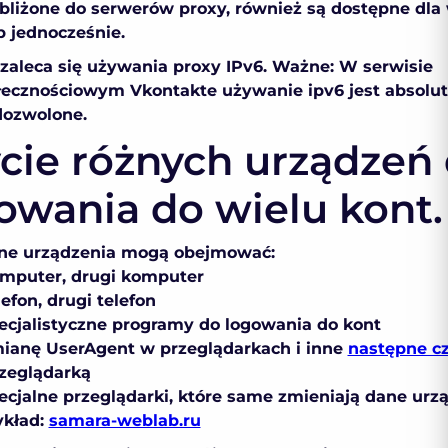
zbliżone do serwerów proxy, również są dostępne dla 
b jednocześnie.
 zaleca się używania proxy IPv6. Ważne: W serwisie
łecznościowym Vkontakte używanie ipv6 jest absolut
dozwolone.
cie różnych urządzeń
owania do wielu kont.
ne urządzenia mogą obejmować:
omputer, drugi komputer
lefon, drugi telefon
pecjalistyczne programy do logowania do kont
mianę UserAgent w przeglądarkach i inne
następne c
rzeglądarką
ecjalne przeglądarki, które same zmieniają dane urz
ykład:
samara-weblab.ru