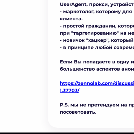
UserAgent, прокси, устройст
- маркетолог, которому дл
клиента.
- простой гражданин, котор
при "таргетированию" на н
- новичок "хацкер", котор
- в принципе любой совреме
Если Вы попадаете в одну и
большенство аспектов анон
https://zennolab.com/discuss
1.37703/
P.S. мы не претендуем на п
посоветовать.