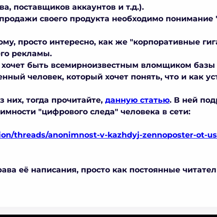
ва, поставщиков аккаунтов и т.д.).
я продажи своего продукта необходимо понимание 
ому, просто интересно, как же "корпоративные гиг
его рекламы.
ый хочет быть всемирноизвестным вломщиком базы
нный человек, который хочет понять, что и как у
з них, тогда прочитайте,
данную статью
. В ней по
имности "цифрового следа" человека в сети:
ion/threads/anonimnost-v-kazhdyj-zennoposter-ot-us
рава её написания, просто как постоянные читате