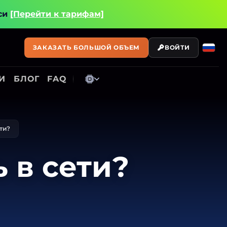
си
[Перейти к тарифам]
ЗАКАЗАТЬ БОЛЬШОЙ ОБЪЕМ
ВОЙТИ
И
БЛОГ
FAQ
ти?
 в сети?