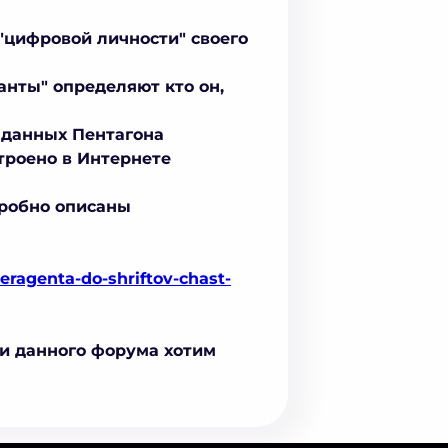
"цифровой личности" своего
анты" определяют кто он,
 данных Пентагона
строено в Интернете
дробно описаны
eragenta-do-shriftov-chast-
ли данного форума хотим