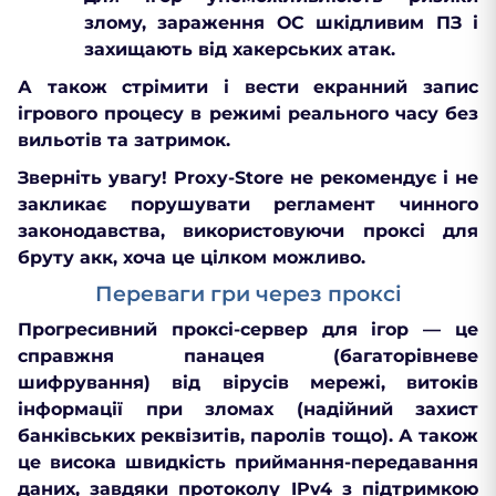
злому, зараження ОС шкідливим ПЗ і
захищають
від хакерських атак.
А також стрімити і вести екранний запис
ігрового процесу в режимі реального часу без
вильотів та затримок.
Зверніть увагу! Proxy-Store не рекомендує і не
закликає порушувати регламент чинного
законодавства, використовуючи проксі для
бруту акк, хоча це цілком можливо.
Переваги гри через проксі
Прогресивний проксі-сервер для ігор — це
справжня панацея (багаторівневе
шифрування) від вірусів мережі, витоків
інформації при зломах (надійний захист
банківських реквізитів, паролів тощо). А також
це висока швидкість приймання-передавання
даних, завдяки протоколу IPv4 з підтримкою