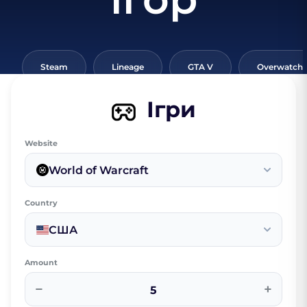
Steam
Lineage
GTA V
Overwatch
Ігри
Website
World of Warcraft
Country
США
Amount
−
+