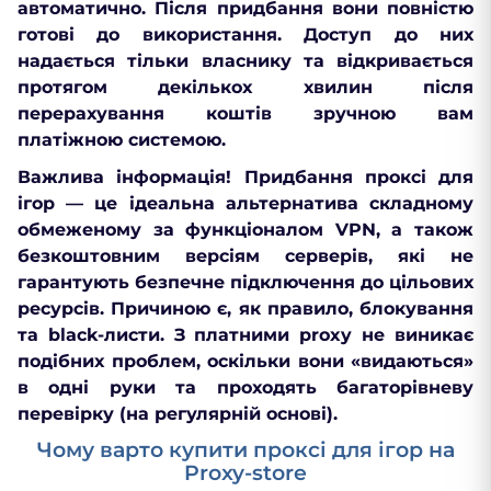
автоматично. Після придбання вони повністю
готові до використання. Доступ до них
надається тільки власнику та відкривається
протягом декількох хвилин після
перерахування коштів зручною вам
платіжною системою.
Важлива інформація! Придбання проксі для
ігор — це ідеальна альтернатива складному
обмеженому за функціоналом VPN, а також
безкоштовним версіям серверів, які не
гарантують безпечне підключення до цільових
ресурсів. Причиною є, як правило, блокування
та black-листи. З платними рroxy не виникає
подібних проблем, оскільки вони «видаються»
в одні руки та проходять багаторівневу
перевірку (на регулярній основі).
Чому варто купити проксі для ігор на
Proxy-store