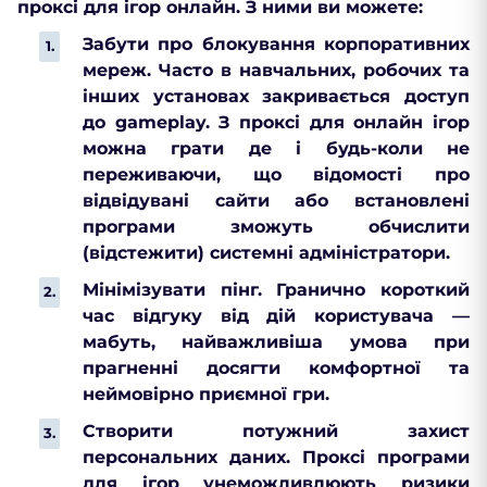
проксі для ігор онлайн. З ними ви можете:
Забути про блокування корпоративних
мереж. Часто в навчальних, робочих та
інших установах закривається доступ
до gameplay. З проксі для онлайн ігор
можна грати де і будь-коли не
переживаючи, що відомості про
відвідувані сайти або встановлені
програми зможуть обчислити
(відстежити) системні адміністратори.
Мінімізувати пінг. Гранично короткий
час відгуку від дій користувача —
мабуть, найважливіша умова при
прагненні досягти комфортної та
неймовірно приємної гри.
Створити потужний захист
персональних даних. Проксі програми
для ігор унеможливлюють ризики