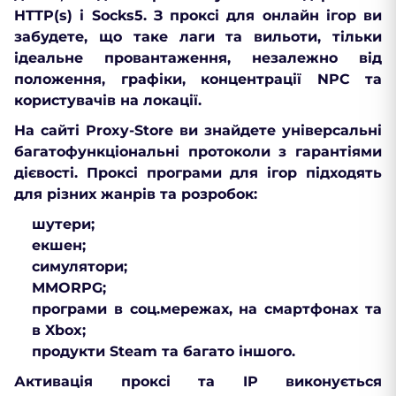
HTTP(s) і Socks5. З проксі для онлайн ігор ви
забудете, що таке лаги та вильоти, тільки
ідеальне провантаження, незалежно від
положення, графіки, концентрації NPC та
користувачів на локації.
На сайті Proxy-Store ви знайдете універсальні
багатофункціональні протоколи з гарантіями
дієвості. Проксі програми для ігор підходять
для різних жанрів та розробок:
шутери;
екшен;
симулятори;
MMORPG;
програми в соц.мережах, на смартфонах та
в Xbox;
продукти Steam та багато іншого.
Активація проксі та IP виконується