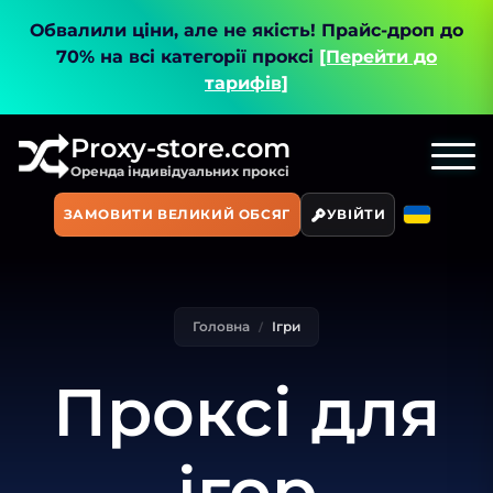
Обвалили ціни, але не якість!
Прайс-дроп до
70% на всі категорії проксі
[Перейти до
тарифів]
Proxy-store.com
Оренда індивідуальних проксі
ЗАМОВИТИ ВЕЛИКИЙ ОБСЯГ
УВІЙТИ
Головна
Ігри
Проксі для
ігор