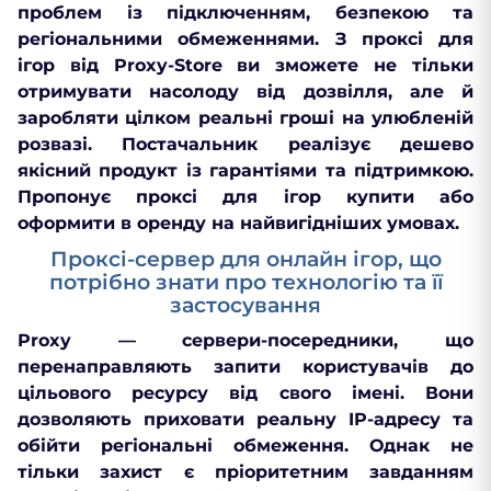
проблем із підключенням, безпекою та
регіональними обмеженнями. З проксі для
ігор від Proxy-Store ви зможете не тільки
отримувати насолоду від дозвілля, але й
заробляти цілком реальні гроші на улюбленій
розвазі. Постачальник реалізує дешево
якісний продукт із гарантіями та підтримкою.
Пропонує проксі для ігор купити або
оформити в оренду на найвигідніших умовах.
Проксі-сервер для онлайн ігор, що
потрібно знати про технологію та її
застосування
Proxy — сервери-посередники, що
перенаправляють запити користувачів до
цільового ресурсу від свого імені. Вони
дозволяють приховати реальну IP-адресу та
обійти регіональні обмеження. Однак не
тільки захист є пріоритетним завданням