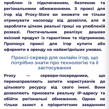
проблем із підключенням, безпекою та
регіональними обмеженнями. З проксі для
ігор від Proxy-Store ви зможете не тільки
отримувати насолоду від дозвілля, але й
заробляти цілком реальні гроші на улюбленій
розвазі. Постачальник реалізує дешево
якісний продукт із гарантіями та підтримкою.
Пропонує проксі для ігор купити або
оформити в оренду на найвигідніших умовах.
Проксі-сервер для онлайн ігор, що
потрібно знати про технологію та її
застосування
Proxy — сервери-посередники, що
перенаправляють запити користувачів до
цільового ресурсу від свого імені. Вони
дозволяють приховати реальну IP-адресу та
обійти регіональні обмеження. Однак не
тільки захист є пріоритетним завданням