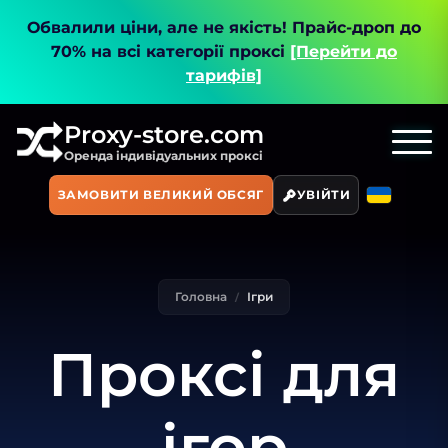
Обвалили ціни, але не якість!
Прайс-дроп до
70% на всі категорії проксі
[Перейти до
тарифів]
Proxy-store.com
Оренда індивідуальних проксі
ЗАМОВИТИ ВЕЛИКИЙ ОБСЯГ
УВІЙТИ
Головна
Ігри
Проксі для
ігор