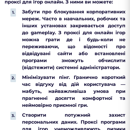
проксі для ігор онлайн. З ними ви можете:
Забути про блокування корпоративних
мереж. Часто в навчальних, робочих та
інших установах закривається доступ
до gameplay. З проксі для онлайн ігор
можна грати де і будь-коли не
переживаючи, що відомості про
відвідувані сайти або встановлені
програми зможуть обчислити
(відстежити) системні адміністратори.
Мінімізувати пінг. Гранично короткий
час відгуку від дій користувача —
мабуть, найважливіша умова при
прагненні досягти комфортної та
неймовірно приємної гри.
Створити потужний захист
персональних даних. Проксі програми
для ігор унеможливлюють ризики