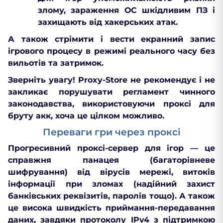
злому, зараження ОС шкідливим ПЗ і
захищають
від хакерських атак.
А також стрімити і вести екранний запис
ігрового процесу в режимі реального часу без
вильотів та затримок.
Зверніть увагу! Proxy-Store не рекомендує і не
закликає порушувати регламент чинного
законодавства, використовуючи проксі для
бруту акк, хоча це цілком можливо.
Переваги гри через проксі
Прогресивний проксі-сервер для ігор — це
справжня панацея (багаторівневе
шифрування) від вірусів мережі, витоків
інформації при зломах (надійний захист
банківських реквізитів, паролів тощо). А також
це висока швидкість приймання-передавання
даних, завдяки протоколу IPv4 з підтримкою