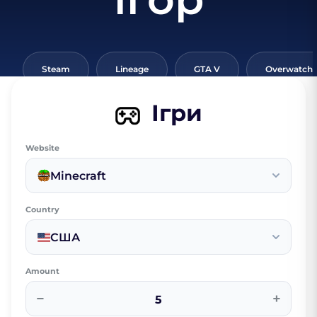
Steam
Lineage
GTA V
Overwatch
Ігри
Website
Minecraft
Country
США
Amount
−
+