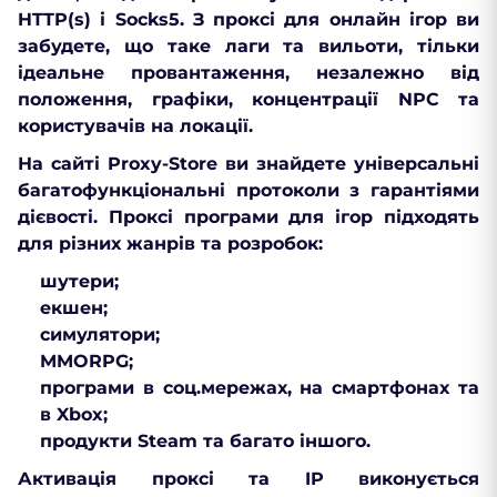
HTTP(s) і Socks5. З проксі для онлайн ігор ви
забудете, що таке лаги та вильоти, тільки
ідеальне провантаження, незалежно від
положення, графіки, концентрації NPC та
користувачів на локації.
На сайті Proxy-Store ви знайдете універсальні
багатофункціональні протоколи з гарантіями
дієвості. Проксі програми для ігор підходять
для різних жанрів та розробок:
шутери;
екшен;
симулятори;
MMORPG;
програми в соц.мережах, на смартфонах та
в Xbox;
продукти Steam та багато іншого.
Активація проксі та IP виконується