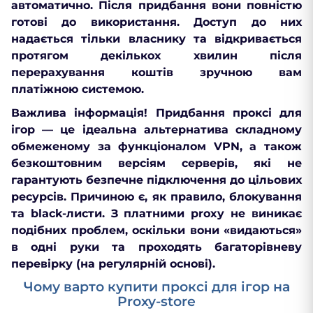
автоматично. Після придбання вони повністю
готові до використання. Доступ до них
надається тільки власнику та відкривається
протягом декількох хвилин після
перерахування коштів зручною вам
платіжною системою.
Важлива інформація! Придбання проксі для
ігор — це ідеальна альтернатива складному
обмеженому за функціоналом VPN, а також
безкоштовним версіям серверів, які не
гарантують безпечне підключення до цільових
ресурсів. Причиною є, як правило, блокування
та black-листи. З платними рroxy не виникає
подібних проблем, оскільки вони «видаються»
в одні руки та проходять багаторівневу
перевірку (на регулярній основі).
Чому варто купити проксі для ігор на
Proxy-store