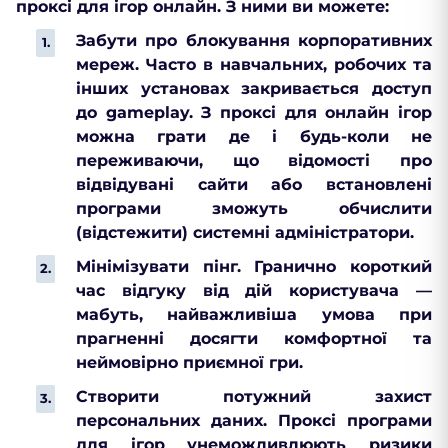
проксі для ігор онлайн. З ними ви можете:
Забути про блокування корпоративних
мереж. Часто в навчальних, робочих та
інших установах закривається доступ
до gameplay. З проксі для онлайн ігор
можна грати де і будь-коли не
переживаючи, що відомості про
відвідувані сайти або встановлені
програми зможуть обчислити
(відстежити) системні адміністратори.
Мінімізувати пінг. Гранично короткий
час відгуку від дій користувача —
мабуть, найважливіша умова при
прагненні досягти комфортної та
неймовірно приємної гри.
Створити потужний захист
персональних даних. Проксі програми
для ігор унеможливлюють ризики