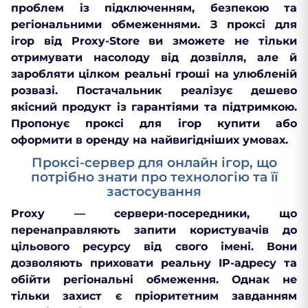
проблем із підключенням, безпекою та
регіональними обмеженнями. З проксі для
ігор від Proxy-Store ви зможете не тільки
отримувати насолоду від дозвілля, але й
заробляти цілком реальні гроші на улюбленій
розвазі. Постачальник реалізує дешево
якісний продукт із гарантіями та підтримкою.
Пропонує проксі для ігор купити або
оформити в оренду на найвигідніших умовах.
Проксі-сервер для онлайн ігор, що
потрібно знати про технологію та її
застосування
Proxy — сервери-посередники, що
перенаправляють запити користувачів до
цільового ресурсу від свого імені. Вони
дозволяють приховати реальну IP-адресу та
обійти регіональні обмеження. Однак не
тільки захист є пріоритетним завданням