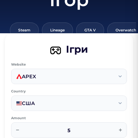
Steam
Lineage
GTA V
Overwatch
Ігри
Website
APEX
Country
США
Amount
−
+