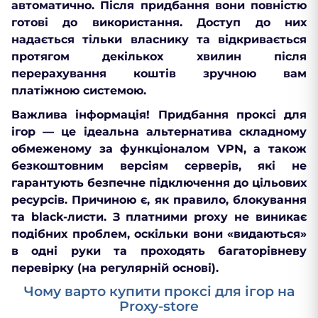
автоматично. Після придбання вони повністю
готові до використання. Доступ до них
надається тільки власнику та відкривається
протягом декількох хвилин після
перерахування коштів зручною вам
платіжною системою.
Важлива інформація! Придбання проксі для
ігор — це ідеальна альтернатива складному
обмеженому за функціоналом VPN, а також
безкоштовним версіям серверів, які не
гарантують безпечне підключення до цільових
ресурсів. Причиною є, як правило, блокування
та black-листи. З платними рroxy не виникає
подібних проблем, оскільки вони «видаються»
в одні руки та проходять багаторівневу
перевірку (на регулярній основі).
Чому варто купити проксі для ігор на
Proxy-store