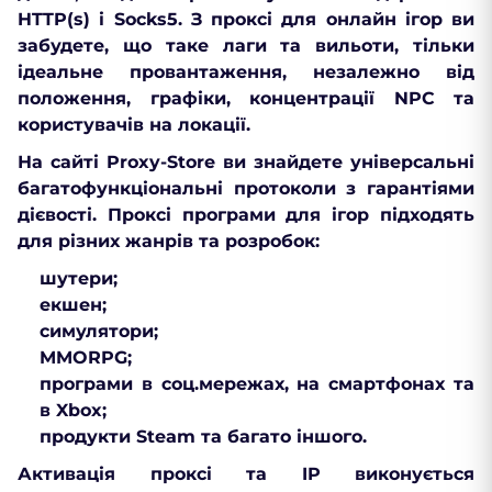
HTTP(s) і Socks5. З проксі для онлайн ігор ви
забудете, що таке лаги та вильоти, тільки
ідеальне провантаження, незалежно від
положення, графіки, концентрації NPC та
користувачів на локації.
На сайті Proxy-Store ви знайдете універсальні
багатофункціональні протоколи з гарантіями
дієвості. Проксі програми для ігор підходять
для різних жанрів та розробок:
шутери;
екшен;
симулятори;
MMORPG;
програми в соц.мережах, на смартфонах та
в Xbox;
продукти Steam та багато іншого.
Активація проксі та IP виконується