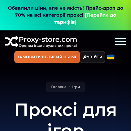
Обвалили ціни, але не якість!
Прайс-дроп до
70% на всі категорії проксі
[Перейти до
тарифів]
Proxy-store.com
Оренда індивідуальних проксі
ЗАМОВИТИ ВЕЛИКИЙ ОБСЯГ
УВІЙТИ
Головна
Ігри
Проксі для
ігор