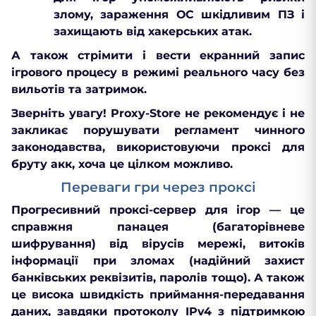
злому, зараження ОС шкідливим ПЗ і
захищають
від хакерських атак.
А також стрімити і вести екранний запис
ігрового процесу в режимі реального часу без
вильотів та затримок.
Зверніть увагу! Proxy-Store не рекомендує і не
закликає порушувати регламент чинного
законодавства, використовуючи проксі для
бруту акк, хоча це цілком можливо.
Переваги гри через проксі
Прогресивний проксі-сервер для ігор — це
справжня панацея (багаторівневе
шифрування) від вірусів мережі, витоків
інформації при зломах (надійний захист
банківських реквізитів, паролів тощо). А також
це висока швидкість приймання-передавання
даних, завдяки протоколу IPv4 з підтримкою