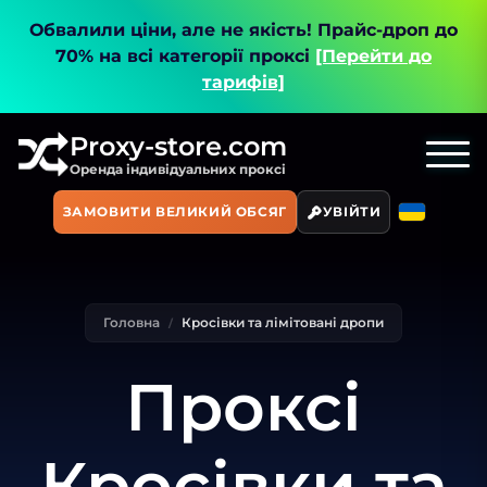
Обвалили ціни, але не якість!
Прайс-дроп до
70% на всі категорії проксі
[Перейти до
тарифів]
Proxy-store.com
Оренда індивідуальних проксі
ЗАМОВИТИ ВЕЛИКИЙ ОБСЯГ
УВІЙТИ
Головна
Кросівки та лімітовані дропи
Проксі
Кросівки та