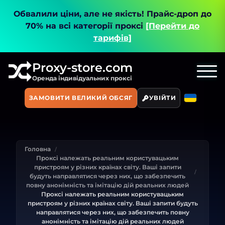
Обвалили ціни, але не якість!
Прайс-дроп до
70% на всі категорії проксі
[Перейти до
тарифів]
Proxy-store.com
Оренда індивідуальних проксі
ЗАМОВИТИ ВЕЛИКИЙ ОБСЯГ
УВІЙТИ
Головна
Проксі належать реальним користувацьким
пристроям у різних країнах світу. Ваші запити
будуть направлятися через них, що забезпечить
повну анонімність та імітацію дій реальних людей
Проксі належать реальним користувацьким
пристроям у різних країнах світу. Ваші запити будуть
направлятися через них, що забезпечить повну
анонімність та імітацію дій реальних людей