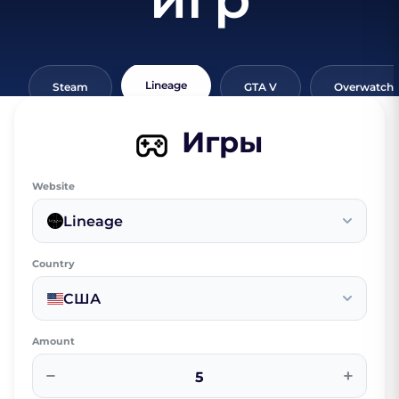
Lineage
Steam
GTA V
Overwatch
Игры
Website
Lineage
Country
США
Amount
−
+