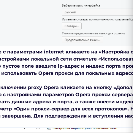
е с параметрами internet кликаете на «Настройка 
астройками локальной сети отметьте «Использоват
 пустое поле введите ip-адрес и индекс порта
про
е использовать
Opera прокси
для локальных адресо
одключении
proxy Opera
кликаете на кнопку «Допол
но с настройками параметров
Opera прокси
сервера
вать данные адреса и порта, а также ввести индекс
метр «Один прокси-сервер для всех протоколов». 
 завершена. Для подтверждения и вступления нас