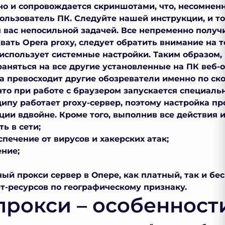
но и сопровождается скриншотами, что, несомненн
ользователь ПК. Следуйте нашей инструкции, и т
 вас непосильной задачей. Все непременно получи
ивать
Opera proxy
, следует обратить внимание на то
 использует системные настройки. Таким образом,
раняться на все другие установленные на ПК веб-
ра превосходит другие обозреватели именно по ск
 что при работе с браузером запускается специал
ипу работает proxy-сервер, поэтому настройка
пр
ии вдвойне. Кроме того, выполнив все действия и
ь в сети;
печение от вирусов и хакерских атак;
ние;
нный
прокси сервер в Опере
, как платный, так и бе
т-ресурсов по географическому признаку.
рокси – особенност