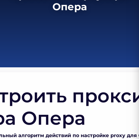
Опера
троить прокс
ра Опера
альный алгоритм действий по настройке
proxy для